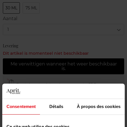
30 ML
75 ML
Aantal
1
Levering
Dit artikel is momenteel niet beschikbaar
Me verwittigen wanneer het weer beschikbaar
is.
Gratis levering bij aankoop van min. 55€
Gratis retour in je winkelpunt
Gratis verpakking
Consentement
Détails
À propos des cookies
Ce site web utilise des cookies.