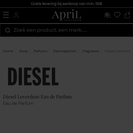
Gratis levering bij aankoop van min. 55€
0
Zoek een product, een merk…...
Home
Shop
Parfums
Damesparfum
Fragrance
Diesel Loverdose
Marque
Klantenreviews
Diesel Loverdose Eau de Parfum
Eau de Parfum