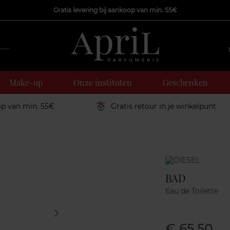
Gratis levering bij aankoop van min. 55€
Make-up
Onze instituten
Geschenken
op van min. 55€
Gratis retour in je winkelpunt
Marque
BAD
Eau de Toilette
€ 65,50