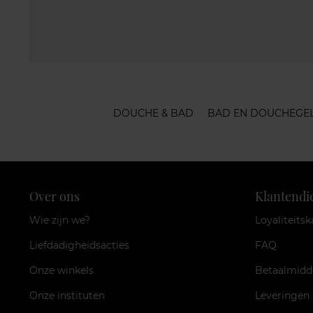
DOUCHE & BAD
BAD EN DOUCHEGE
Over ons
Klantendi
Wie zijn we?
Loyaliteitsk
Liefdadigheidsacties
FAQ
Onze winkels
Betaalmidd
Onze instituten
Leveringen