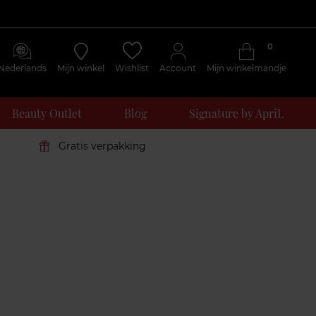
0
Nederlands
Mijn winkel
Wishlist
Account
Mijn winkelmandje
Beauty Outlet
Blog
Signature by ApriL
Gratis verpakking
Klantenreviews