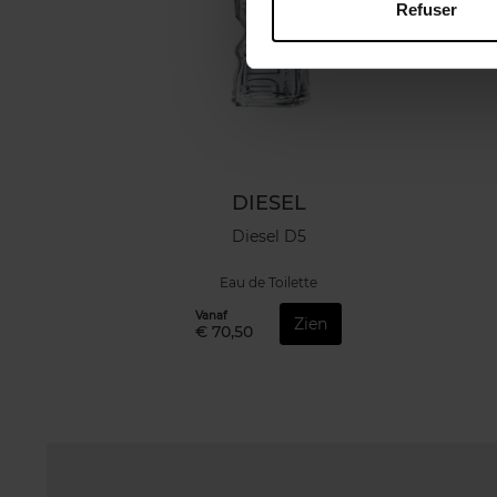
Refuser
DIESEL
Diesel D5
Eau de Toilette
Vanaf
Zien
€ 70,50