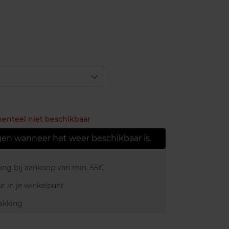
menteel niet beschikbaar
gen wanneer het weer beschikbaar is.
ring bij aankoop van min. 55€
r in je winkelpunt
akking