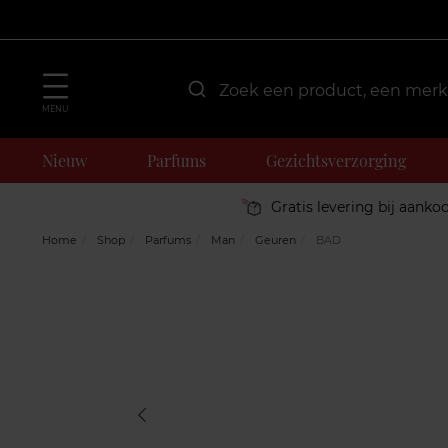
MENU
Nieuw
Parfums
Gezichtsverzorging
Gratis levering bij aanko
Home
Shop
Parfums
Man
Geuren
BAD