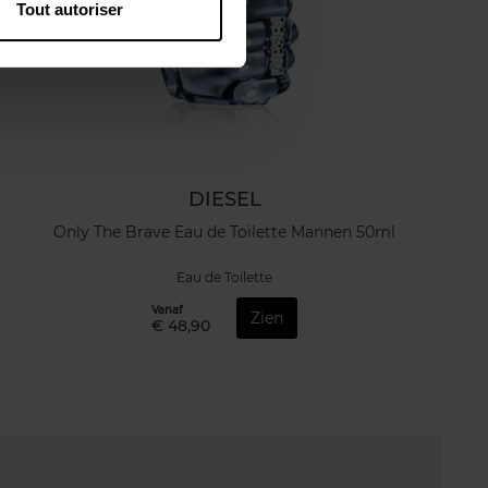
Tout autoriser
DIESEL
Only The Brave Eau de Toilette Mannen 50ml
Eau de Toilette
Vanaf
Zien
€ 48,90