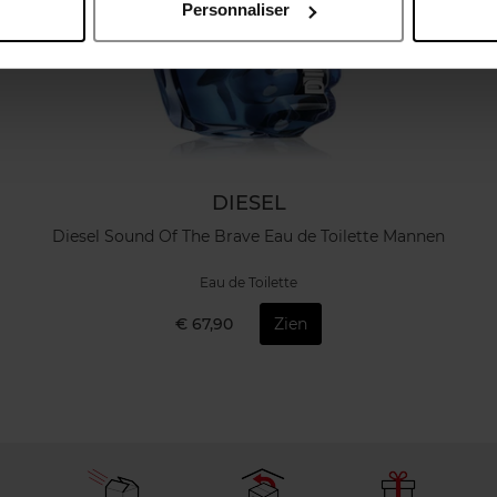
Personnaliser
DIESEL
Diesel Sound Of The Brave Eau de Toilette Mannen
Eau de Toilette
€ 67,90
Zien