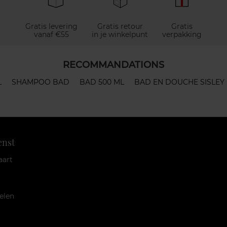
Gratis levering
Gratis retour
Gratis
vanaf €55
in je winkelpunt
verpakking
RECOMMANDATIONS
L
SHAMPOO BAD
BAD 500 ML
BAD EN DOUCHE SISLEY
enst
aart
elen