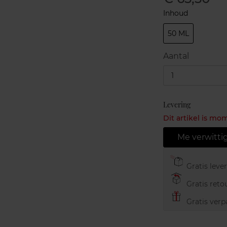
Inhoud
50 ML
Aantal
1
Levering
Dit artikel is mo
Me verwitti
Gratis leve
Gratis retou
Gratis verp