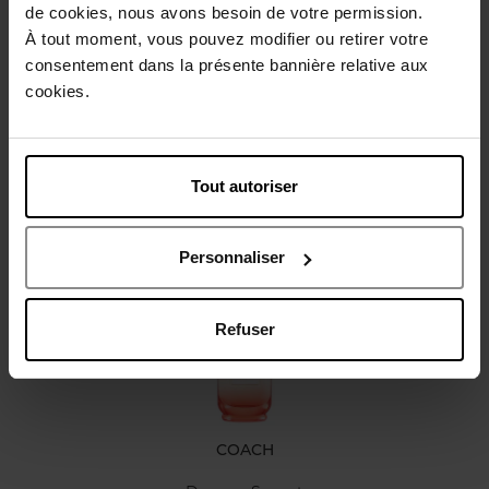
de cookies, nous avons besoin de votre permission.
Beschrijving
À tout moment, vous pouvez modifier ou retirer votre
consentement dans la présente bannière relative aux
cookies.
Karakteristieken
Review
Beleid inzake klantbeoordelingen
Tout autoriser
Nog iets vergeten ?
Personnaliser
Nieuw
Refuser
COACH