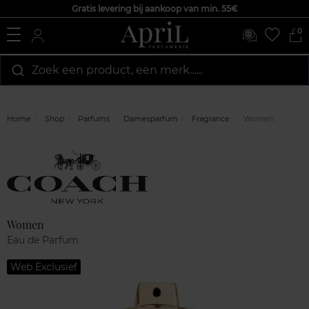
Gratis levering bij aankoop van min. 55€
0
Zoek een product, een merk…...
Home
Shop
Parfums
Damesparfum
Fragrance
Women
Marque
Klantenreviews
Women
Eau de Parfum
Web Exclusief