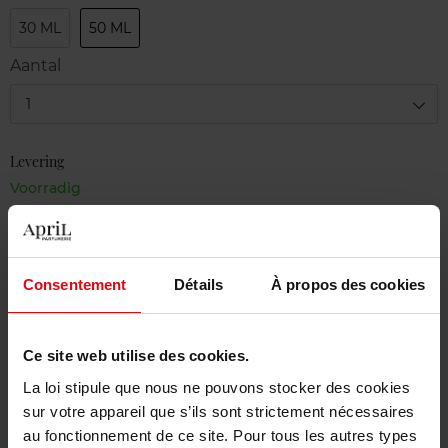
30 ML
50 ML
Aantal
1
Levering
Voorradig
In winkelmandje
Gratis levering bij aankoop van min. 55€
Consentement
Détails
À propos des cookies
Gratis retour in je winkelpunt
Gratis verpakking
Ce site web utilise des cookies.
La loi stipule que nous ne pouvons stocker des cookies
sur votre appareil que s’ils sont strictement nécessaires
au fonctionnement de ce site. Pour tous les autres types