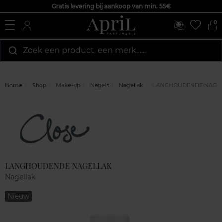
Gratis levering bij aankoop van min. 55€
0
Zoek een product, een merk…...
Home
Shop
Make-up
Nagels
Nagellak
LANGHOUDENDE NAGE
Marque
Klantenreviews
LANGHOUDENDE NAGELLAK
Nagellak
Nieuw