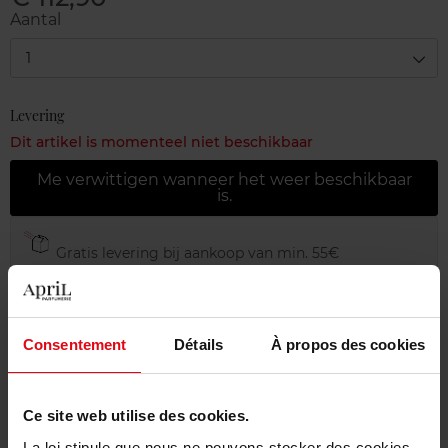
Aantal
1
Levering
Dit artikel is momenteel niet beschikbaar
Me verwittigen wanneer het weer beschikbaar
is.
Gratis levering bij aankoop van min. 55€
Gratis retour in je winkelpunt
Gratis verpakking
Consentement
Détails
À propos des cookies
Ce site web utilise des cookies.
Beschrijving
La loi stipule que nous ne pouvons stocker des cookies