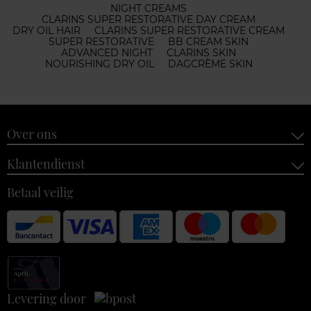
NIGHT CREAMS
CLARINS SUPER RESTORATIVE DAY CREAM
DRY OIL HAIR
CLARINS SUPER RESTORATIVE CREAM
SUPER RESTORATIVE
BB CREAM SKIN
ADVANCED NIGHT
CLARINS SKIN
NOURISHING DRY OIL
DAGCRÈME SKIN
Over ons
Klantendienst
Betaal veilig
Levering door