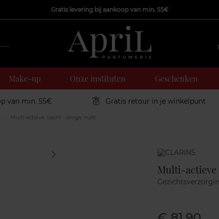
Gratis levering bij aankoop van min. 55€
Make-up
Onze instituten
Geschenken
op van min. 55€
Gratis retour in je winkelpunt
e
Multi-actieve nacht - droge huid
Marque
Multi-actieve
Gezichtsverzorgi
€ 81,90