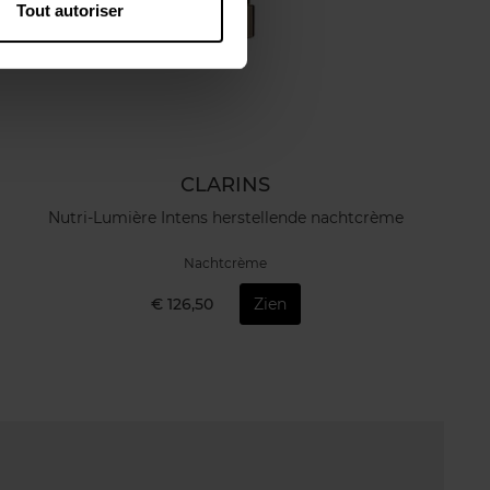
Tout autoriser
CLARINS
Nutri-Lumière Intens herstellende nachtcrème
Nachtcrème
€ 126,50
Zien