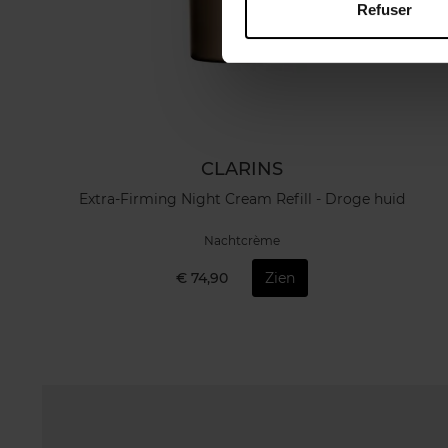
Refuser
CLARINS
Extra-Firming Night Cream Refill - Droge huid
Nachtcrème
€ 74,90
Zien