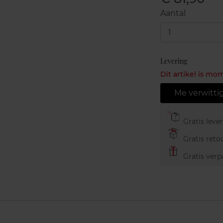
Aantal
1
Levering
Dit artikel is mo
Me verwitti
Gratis leve
Gratis retou
Gratis verp