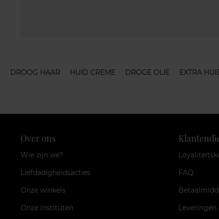
DROOG HAAR
HUID CREME
DROGE OLIE
EXTRA HUI
Over ons
Klantendi
Wie zijn we?
Loyaliteitsk
Liefdadigheidsacties
FAQ
Onze winkels
Betaalmidd
Onze instituten
Leveringen