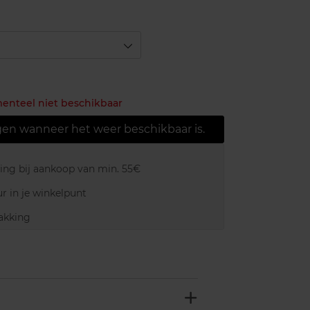
menteel niet beschikbaar
gen wanneer het weer beschikbaar is.
ring bij aankoop van min. 55€
r in je winkelpunt
akking