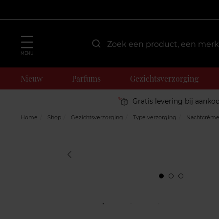
MENU
Nieuw
Parfums
Gezichtsverzorging
Gratis levering bij aanko
Home
Shop
Gezichtsverzorging
Type verzorging
Nachtcrèm