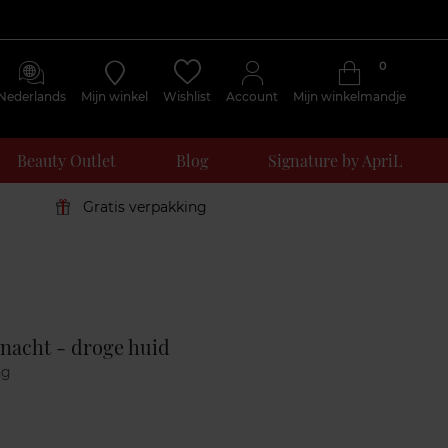
0
Nederlands
Mijn winkel
Wishlist
Account
Mijn winkelmandje
Beauty Outlet
Blog
Signature by ApriL
Gratis verpakking
Klantenreviews
 nacht - droge huid
ng