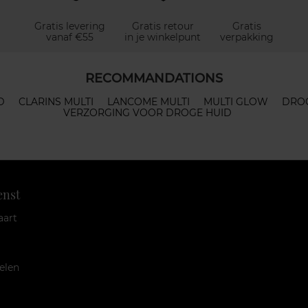
Gratis levering
Gratis retour
Gratis
vanaf €55
in je winkelpunt
verpakking
RECOMMANDATIONS
D
CLARINS MULTI
LANCOME MULTI
MULTI GLOW
DRO
VERZORGING VOOR DROGE HUID
enst
aart
elen