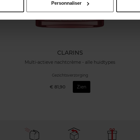
Personnaliser
CLARINS
Multi-actieve nachtcrème - alle huidtypes
Gezichtsverzorging
€ 81,90
Zien