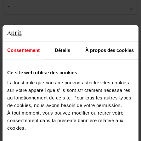
1
Levering
Dit artikel is momenteel niet beschikbaar
Me verwittigen wanneer het weer beschikbaar
Consentement
Détails
À propos des cookies
is.
Gratis levering bij aankoop van min. 55€
Ce site web utilise des cookies.
Gratis retour in je winkelpunt
La loi stipule que nous ne pouvons stocker des cookies
sur votre appareil que s’ils sont strictement nécessaires
Gratis verpakking
au fonctionnement de ce site. Pour tous les autres types
de cookies, nous avons besoin de votre permission.
À tout moment, vous pouvez modifier ou retirer votre
consentement dans la présente bannière relative aux
Beschrijving
cookies.