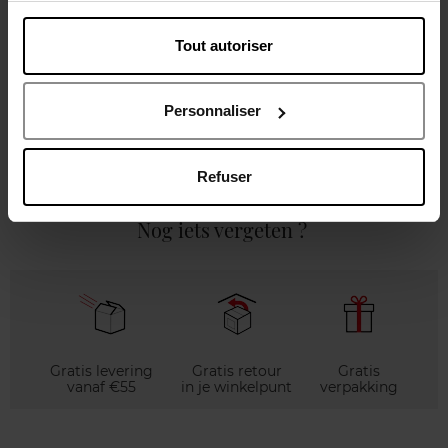
Gebruiksadvies
Tout autoriser
Karakteristieken
Personnaliser
Review
Beleid inzake klantbeoordelingen
Refuser
Nog iets vergeten ?
Gratis levering
Gratis retour
Gratis
vanaf €55
in je winkelpunt
verpakking