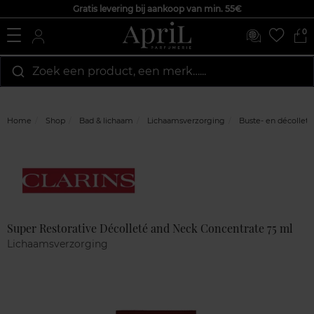
Gratis levering bij aankoop van min. 55€
0
Zoek een product, een merk…...
Home
Shop
Bad & lichaam
Lichaamsverzorging
Buste- en décollet
Marque
Klantenreviews
Super Restorative Décolleté and Neck Concentrate 75 ml
Lichaamsverzorging