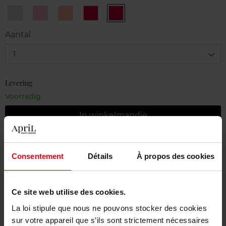
20
21
22
23
24
Translucent
Soft
Peach
Pomegranate
Mulberry
Glow
Pink
Glow
Glow
Glow
Aantal
Glow
1
Levering
Voorradig
In winkelmandje
Gratis levering bij aankoop van min. 55€
Consentement
Détails
À propos des cookies
Gratis retour in je winkelpunt
Gratis verpakking
Ce site web utilise des cookies.
La loi stipule que nous ne pouvons stocker des cookies
sur votre appareil que s’ils sont strictement nécessaires