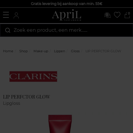
Gratis levering bij aankoop van min. 55€
0
Zoek een product, een merk…...
Home
Shop
Make-up
Lippen
Gloss
LIP PERFCTOR GLOW
Marque
Klantenreviews
LIP PERFCTOR GLOW
Lipgloss