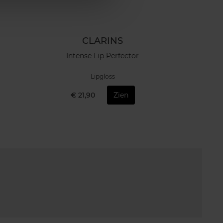
CLARINS
Intense Lip Perfector
Lipgloss
€ 21,90
Zien