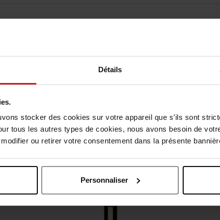
Détails
Nog iets vergeten ?
ies.
Web Exclusief
uvons stocker des cookies sur votre appareil que s’ils sont stri
our tous les autres types de cookies, nous avons besoin de votr
odifier ou retirer votre consentement dans la présente bannière
Personnaliser