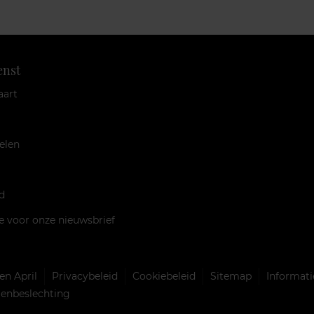
enst
aart
elen
d
je voor onze nieuwsbrief
n April
Privacybeleid
Cookiebeleid
Sitemap
Informati
llenbeslechting