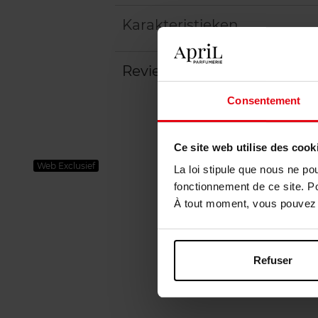
Karakteristieken
Review
Consentement
Ce site web utilise des cook
Web Exclusief
La loi stipule que nous ne po
fonctionnement de ce site. P
À tout moment, vous pouvez m
Refuser