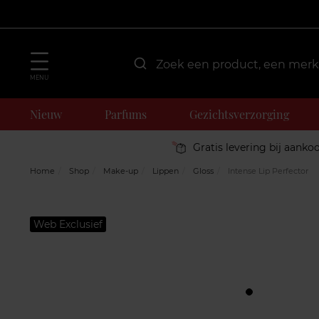
MENU
Nieuw
Parfums
Gezichtsverzorging
Gratis levering bij aanko
Home
Shop
Make-up
Lippen
Gloss
Intense Lip Perfector
Web Exclusief