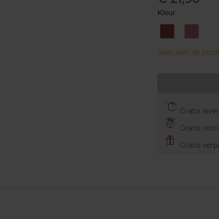
Kleur
17
19
-
-
Intense
Intense
Selecteer de pro
Maple
Smoky
Rose
Gratis leve
Gratis retou
Gratis verp