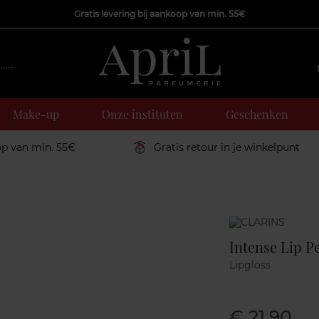
Gratis levering bij aankoop van min. 55€
Make-up
Onze instituten
Geschenken
op van min. 55€
Gratis retour in je winkelpunt
Marque
Intense Lip P
Lipgloss
€ 21,90