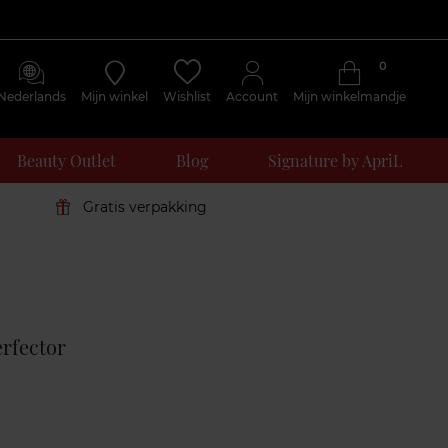
0
Nederlands
Mijn winkel
Wishlist
Account
Mijn winkelmandje
Beauty Outlet
Blog
Signature by ApriL
Gratis verpakking
Klantenreviews
erfector