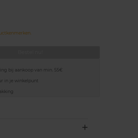
ductkenmerken.
Bestel nu!
ring bij aankoop van min. 55€
r in je winkelpunt
akking