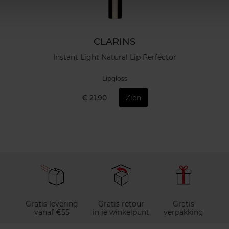
CLARINS
Instant Light Natural Lip Perfector
Lipgloss
€ 21,90
Zien
Gratis levering
Gratis retour
Gratis
vanaf €55
in je winkelpunt
verpakking