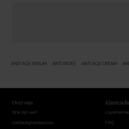
ANTI AGE SERUM
ANTI RIDES
ANTI AGE CREAM
AN
Over ons
Klantendi
Wie zijn we?
Loyaliteitsk
Liefdadigheidsacties
FAQ