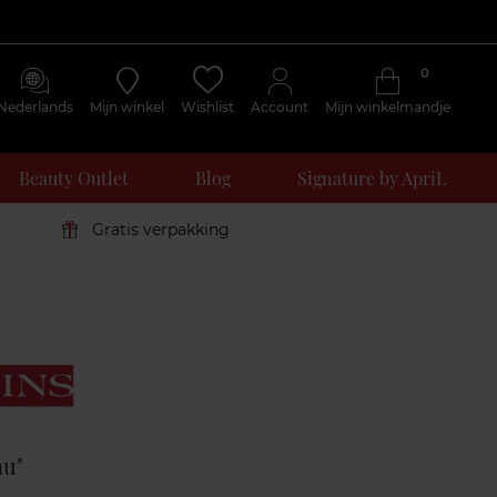
0
Nederlands
Mijn winkel
Wishlist
Account
Mijn winkelmandje
Beauty Outlet
Blog
Signature by ApriL
Gratis verpakking
Klantenreviews
au"