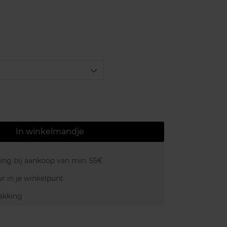
In winkelmandje
ring bij aankoop van min. 55€
r in je winkelpunt
akking