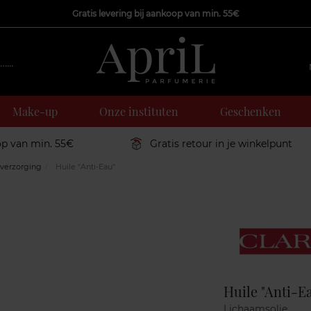
Gratis levering bij aankoop van min. 55€
Make-up
Onze instituten
Geschenken
op van min. 55€
Gratis retour in je winkelpunt
verzorging
Huile "Anti-Eau"
Marque
Huile "Anti-E
Lichaamsolie