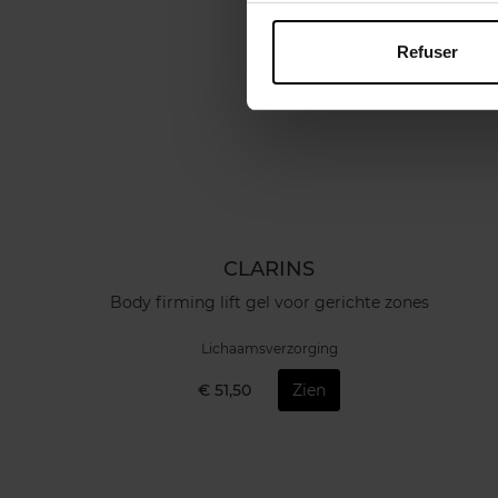
Refuser
CLARINS
Body firming lift gel voor gerichte zones
Lichaamsverzorging
€ 51,50
Zien