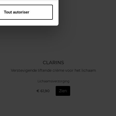
Tout autoriser
CLARINS
Verstevigende liftende crème voor het lichaam
Lichaamsverzorging
€ 61,90
Zien