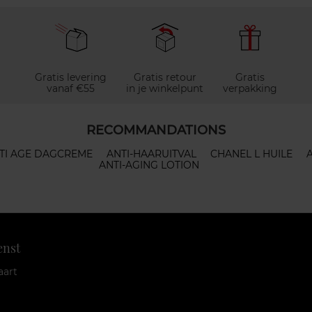
Gratis levering
Gratis retour
Gratis
vanaf €55
in je winkelpunt
verpakking
RECOMMANDATIONS
TI AGE DAGCREME
ANTI-HAARUITVAL
CHANEL L HUILE
ANTI-AGING LOTION
enst
aart