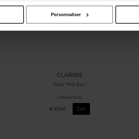
Personnaliser
CLARINS
Huile "Anti-Eau"
Lichaamsolie
€ 57,90
Zien