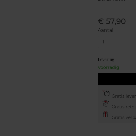
€ 57,90
Aantal
1
Levering
Voorradig
Gratis leve
Gratis retou
Gratis verp