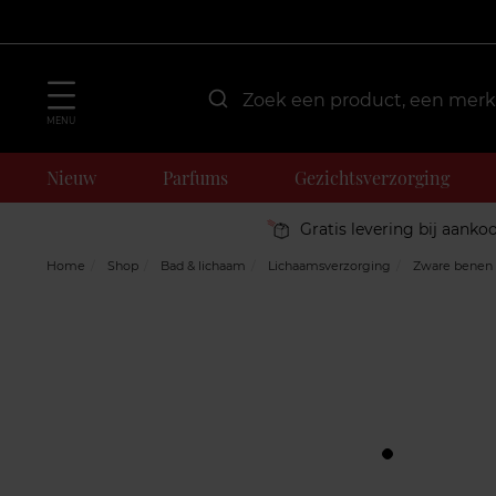
MENU
Nieuw
Parfums
Gezichtsverzorging
Gratis levering bij aanko
Home
Shop
Bad & lichaam
Lichaamsverzorging
Zware benen 