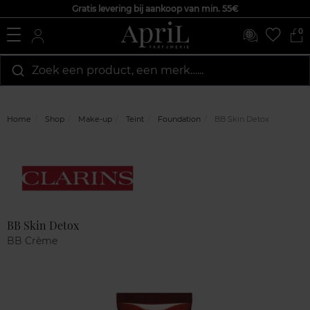
Gratis levering bij aankoop van min. 55€
0
Zoek een product, een merk…...
Home
Shop
Make-up
Teint
Foundation
BB Skin Detox
Marque
Klantenreviews
BB Skin Detox
BB Crème