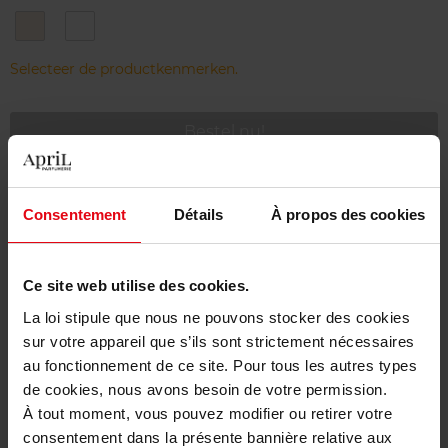
01
02
-
-
Light
medium
Selecteer de productkenmerken.
Bestel nu!
Gratis levering bij aankoop van min. 55€
Consentement
Détails
À propos des cookies
Gratis retour in je winkelpunt
Gratis verpakking
Ce site web utilise des cookies.
La loi stipule que nous ne pouvons stocker des cookies
sur votre appareil que s’ils sont strictement nécessaires
au fonctionnement de ce site. Pour tous les autres types
Beschrijving
de cookies, nous avons besoin de votre permission.
À tout moment, vous pouvez modifier ou retirer votre
consentement dans la présente bannière relative aux
Gebruiksadvies