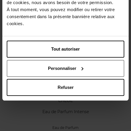
de cookies, nous avons besoin de votre permission.
Karakteristieken
À tout moment, vous pouvez modifier ou retirer votre
consentement dans la présente bannière relative aux
cookies.
Review
Beleid inzake klantbeoordelingen
Nog iets vergeten ?
Tout autoriser
Personnaliser
Refuser
CHLOE
Eau de Parfum Intense
Eau de Parfum