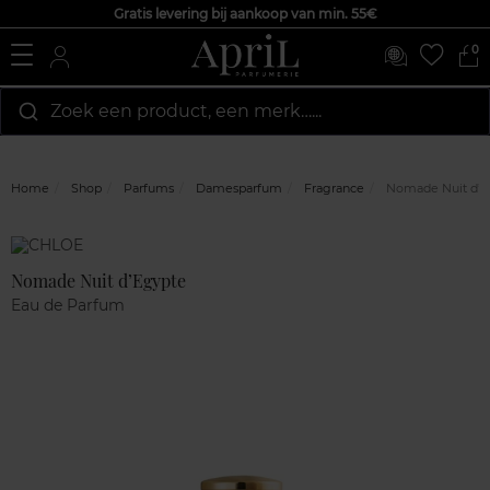
Gratis levering bij aankoop van min. 55€
0
Zoek een product, een merk…...
Home
Shop
Parfums
Damesparfum
Fragrance
Nomade Nuit d’E
Marque
Klantenreviews
Nomade Nuit d’Egypte
Eau de Parfum