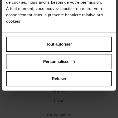
de cookies, nous avons besoin de votre permission.
Karakteristieken
À tout moment, vous pouvez modifier ou retirer votre
consentement dans la présente bannière relative aux
cookies.
Review
Beleid inzake klantbeoordelingen
Nog iets vergeten ?
Tout autoriser
Personnaliser
Refuser
CHLOE
Chloé
Eau de Parfum