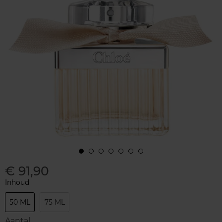
€ 91,90
Inhoud
50 ML
75 ML
Aantal