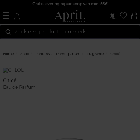
Gratis levering bij aankoop van min. 55€
0
Zoek een product, een merk…...
Home
Shop
Parfums
Damesparfum
Fragrance
Chloé
Marque
Klantenreviews
Chloé
Eau de Parfum