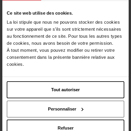
Me verwittigen wanneer het weer beschikbaar
is.
Ce site web utilise des cookies.
La loi stipule que nous ne pouvons stocker des cookies
Gratis levering bij aankoop van min. 55€
sur votre appareil que s’ils sont strictement nécessaires
Gratis retour in je winkelpunt
au fonctionnement de ce site. Pour tous les autres types
de cookies, nous avons besoin de votre permission.
Gratis verpakking
À tout moment, vous pouvez modifier ou retirer votre
consentement dans la présente bannière relative aux
cookies.
Beschrijving
Tout autoriser
Karakteristieken
Personnaliser
Nog iets vergeten ?
Refuser