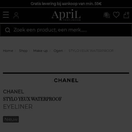
Gratis levering bij aankoop van min. 55€
0
Zoek een product, een merk…...
Home
Shop
Make-up
Ogen
STYLO YEUX WATERPROOF
CHANEL
STYLO YEUX WATERPROOF
EYELINER
Nieuw