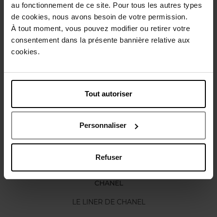
au fonctionnement de ce site. Pour tous les autres types
de cookies, nous avons besoin de votre permission.
Gebruiksadvies
À tout moment, vous pouvez modifier ou retirer votre
consentement dans la présente bannière relative aux
cookies.
Karakteristieken
Nog iets vergeten ?
Tout autoriser
Personnaliser
Refuser
CHANEL
LE LINER DE CHANEL