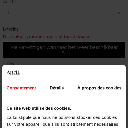
Aantal
1
Levering
Dit artikel is momenteel niet beschikbaar
Me verwittigen wanneer het weer beschikbaar
is.
Gratis levering bij aankoop van min. 55€
Gratis retour in je winkelpunt
Consentement
Détails
À propos des cookies
Gratis verpakking
Ce site web utilise des cookies.
La loi stipule que nous ne pouvons stocker des cookies
Beschrijving
sur votre appareil que s’ils sont strictement nécessaires