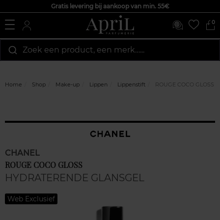
Gratis levering bij aankoop van min. 55€
0
Zoek een product, een merk…...
Home
Shop
Make-up
Lippen
Lippenstift
ROUGE COCO GLOSS
CHANEL
ROUGE COCO GLOSS
HYDRATERENDE GLANSGEL
Web Exclusief