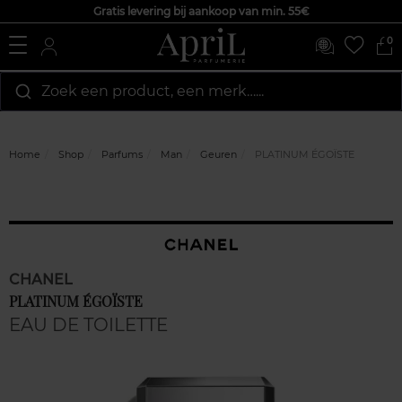
Gratis levering bij aankoop van min. 55€
0
Zoek een product, een merk…...
Home
Shop
Parfums
Man
Geuren
PLATINUM ÉGOÏSTE
CHANEL
PLATINUM ÉGOÏSTE
EAU DE TOILETTE