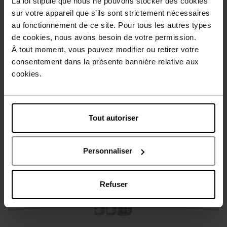
La loi stipule que nous ne pouvons stocker des cookies
sur votre appareil que s’ils sont strictement nécessaires
au fonctionnement de ce site. Pour tous les autres types
Beschrijving
de cookies, nous avons besoin de votre permission.
À tout moment, vous pouvez modifier ou retirer votre
consentement dans la présente bannière relative aux
Gebruiksadvies
cookies.
Karakteristieken
Tout autoriser
Nog iets vergeten ?
Personnaliser
Refuser