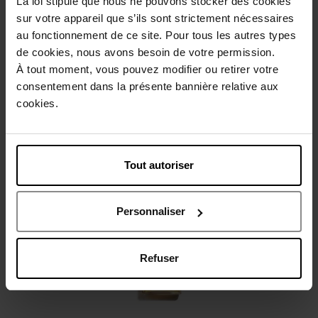
La loi stipule que nous ne pouvons stocker des cookies
sur votre appareil que s’ils sont strictement nécessaires
au fonctionnement de ce site. Pour tous les autres types
Beschrijving
de cookies, nous avons besoin de votre permission.
À tout moment, vous pouvez modifier ou retirer votre
consentement dans la présente bannière relative aux
Gebruiksadvies
cookies.
Karakteristieken
Tout autoriser
Nog iets vergeten ?
Personnaliser
Refuser