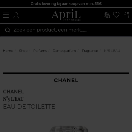
Gratis levering bij aankoop van min. 55€
0
Zoek een product, een merk…...
Home
Shop
Parfums
Damesparfum
Fragrance
N°5 L'EAU
CHANEL
N°5 L'EAU
EAU DE TOILETTE