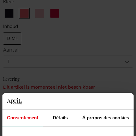
Kleur
538
562
588
626
GRIS
CORALIUM
NUVOLA
EXQUISITE
OBSCUR
ROSA
PINK
Inhoud
13 ML
Aantal
1
Levering
Dit artikel is momenteel niet beschikbaar
Me verwittigen wanneer het weer beschikbaar
is.
Consentement
Détails
À propos des cookies
Gratis levering bij aankoop van min. 55€
Gratis retour in je winkelpunt