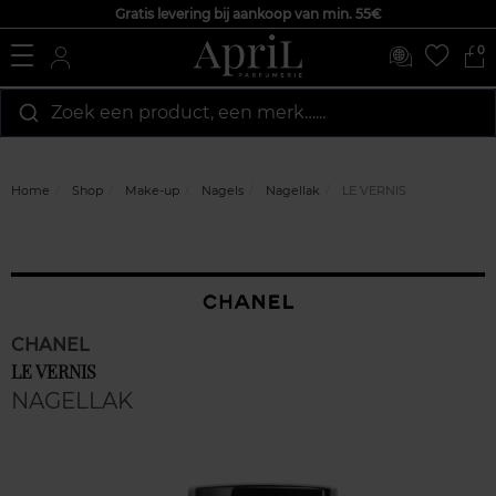
Gratis levering bij aankoop van min. 55€
0
Zoek een product, een merk…...
Home
Shop
Make-up
Nagels
Nagellak
LE VERNIS
CHANEL
LE VERNIS
NAGELLAK