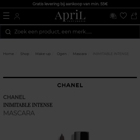
Gratis levering bij aankoop van min. 55€
0
Zoek een product, een merk…...
Home
Shop
Make-up
Ogen
Mascara
INIMITABLE INTENSE
CHANEL
INIMITABLE INTENSE
MASCARA