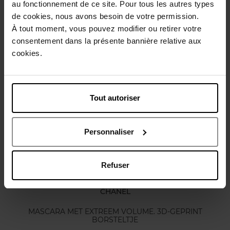
au fonctionnement de ce site. Pour tous les autres types
de cookies, nous avons besoin de votre permission.
Gebruiksadvies
À tout moment, vous pouvez modifier ou retirer votre
consentement dans la présente bannière relative aux
cookies.
Karakteristieken
Nog iets vergeten ?
Tout autoriser
Personnaliser
Refuser
CHANEL
MASCARA MET EXTREEM VOLUME. 3D-GEPRINT
BORSTELTJE