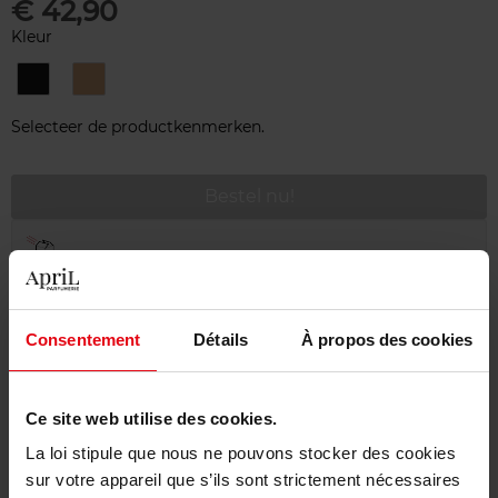
€ 42,90
Kleur
10
20
-
-
Noir
Brun
Selecteer de productkenmerken.
Bestel nu!
Gratis levering bij aankoop van min. 55€
Gratis retour in je winkelpunt
Gratis verpakking
Consentement
Détails
À propos des cookies
Ce site web utilise des cookies.
La loi stipule que nous ne pouvons stocker des cookies
Beschrijving
sur votre appareil que s’ils sont strictement nécessaires