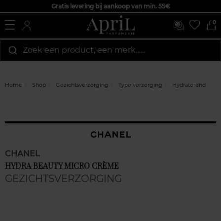
Gratis levering bij aankoop van min. 55€
0
Zoek een product, een merk…...
Home
Shop
Gezichtsverzorging
Type verzorging
Hydraterend
H
CHANEL
HYDRA BEAUTY MICRO CRÈME
GEZICHTSVERZORGING