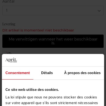
Aantal
1
Levering
Dit artikel is momenteel niet beschikbaar
Me verwittigen wanneer het weer beschikbaar
is.
Gratis levering bij aankoop van min. 55€
Gratis retour in je winkelpunt
Consentement
Détails
À propos des cookies
Gratis verpakking
Ce site web utilise des cookies.
La loi stipule que nous ne pouvons stocker des cookies
Beschrijving
sur votre appareil que s’ils sont strictement nécessaires