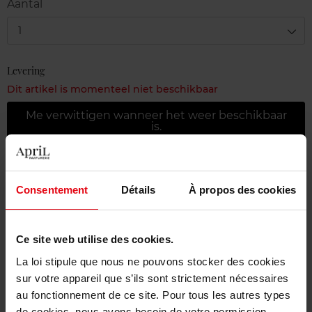
Aantal
1
Levering
Dit artikel is momenteel niet beschikbaar
Me verwittigen wanneer het weer beschikbaar
is.
Gratis levering bij aankoop van min. 55€
Consentement
Détails
À propos des cookies
Gratis retour in je winkelpunt
Gratis verpakking
Ce site web utilise des cookies.
La loi stipule que nous ne pouvons stocker des cookies
sur votre appareil que s’ils sont strictement nécessaires
Beschrijving
au fonctionnement de ce site. Pour tous les autres types
de cookies, nous avons besoin de votre permission.