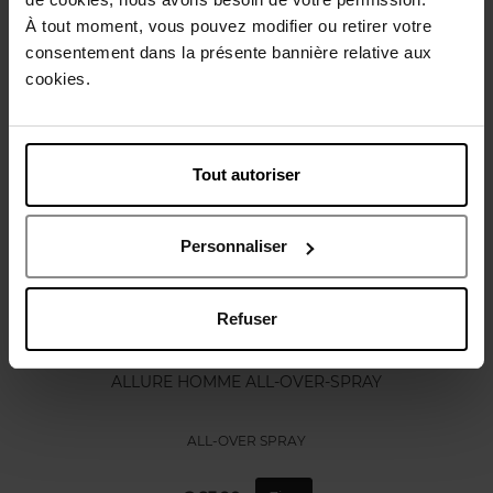
À tout moment, vous pouvez modifier ou retirer votre
Karakteristieken
consentement dans la présente bannière relative aux
cookies.
Nog iets vergeten ?
Tout autoriser
Personnaliser
Refuser
CHANEL
ALLURE HOMME ALL-OVER-SPRAY
ALL-OVER SPRAY