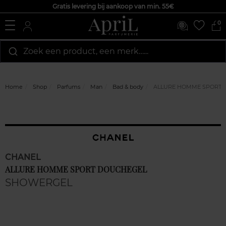
Gratis levering bij aankoop van min. 55€
0
Zoek een product, een merk…...
Home
Shop
Parfums
Man
Bad & body
ALLURE HOMME SPORT 
CHANEL
ALLURE HOMME SPORT DOUCHEGEL
SHOWERGEL