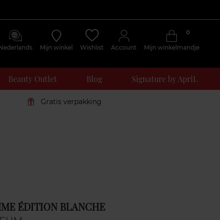
0
Nederlands
Mijn winkel
Wishlist
Account
Mijn winkelmandje
Beauty Outlet
Blog
Signature by ApriL
Gratis verpakking
ME ÉDITION BLANCHE