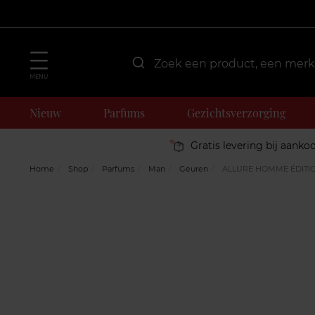
MENU
Nieuw
Parfums
Gezichtsverzorging
Gratis levering bij aanko
Home
Shop
Parfums
Man
Geuren
ALLURE HOMME ÉDITI