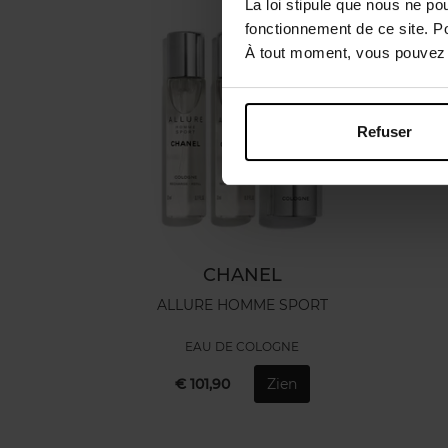
La loi stipule que nous ne po
fonctionnement de ce site. P
À tout moment, vous pouvez m
Refuser
CHANEL
ALLURE HOMME SPORT
EAU DE COLOGNE
€ 101,90
Zien