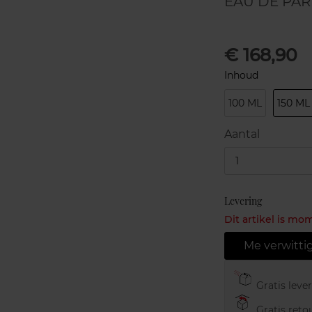
EAU DE PA
€ 168,90
Inhoud
100 ML
150 ML
Aantal
1
Levering
Dit artikel is mo
Me verwitti
Gratis leve
Gratis retou