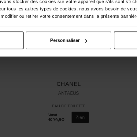
uvons stocker des cookies sur votre appareil que s’ils sont stri
our tous les autres types de cookies, nous avons besoin de votr
odifier ou retirer votre consentement dans la présente bannière
Personnaliser
CHANEL
ANTAEUS
EAU DE TOILETTE
Vanaf
Zien
€ 74,90