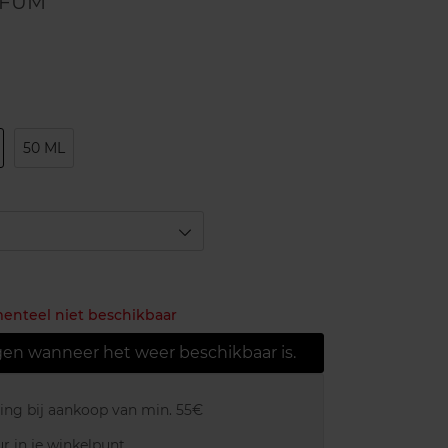
RFUM
50 ML
menteel niet beschikbaar
gen wanneer het weer beschikbaar is.
ring bij aankoop van min. 55€
r in je winkelpunt