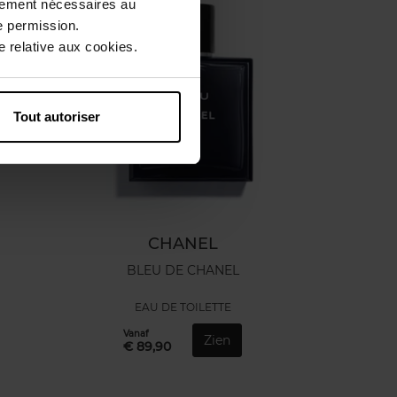
ctement nécessaires au
e permission.
 relative aux cookies.
Tout autoriser
CHANEL
BLEU DE CHANEL
EAU DE TOILETTE
Vanaf
Zien
€ 89,90