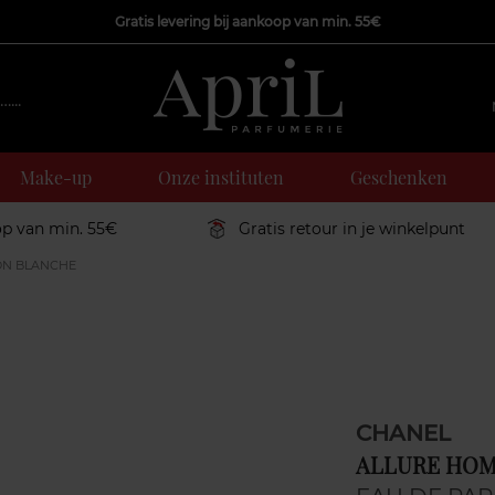
Gratis levering bij aankoop van min. 55€
Make-up
Onze instituten
Geschenken
op van min. 55€
Gratis retour in je winkelpunt
ON BLANCHE
CHANEL
ALLURE HOM