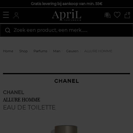
Gratis levering bij aankoop van min. 55€
0
Zoek een product, een merk…...
Home
Shop
Parfums
Man
Geuren
ALLURE HOMME
CHANEL
ALLURE HOMME
EAU DE TOILETTE