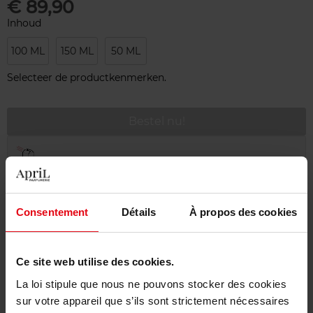
€ 89,90
Inhoud
100 ML
150 ML
50 ML
Selecteer de productkenmerken.
Bestel nu!
Gratis levering bij aankoop van min. 55€
Gratis retour in je winkelpunt
Gratis verpakking
Consentement
Détails
À propos des cookies
Ce site web utilise des cookies.
La loi stipule que nous ne pouvons stocker des cookies
Beschrijving
sur votre appareil que s’ils sont strictement nécessaires