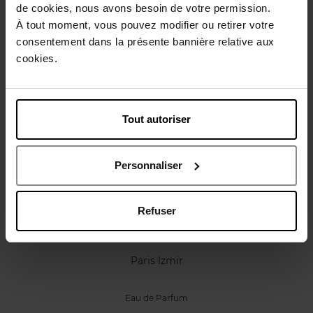
Karakteristieken
de cookies, nous avons besoin de votre permission.
À tout moment, vous pouvez modifier ou retirer votre
consentement dans la présente bannière relative aux
Review
Beleid inzake klantbeoordelingen
cookies.
Nog iets vergeten ?
Tout autoriser
Personnaliser
Refuser
CARVEN
Paris Izmir
Eau de Parfum