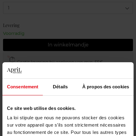
1
Levering
Voorradig
In winkelmandje
Gratis levering bij aankoop van min. 55€
Gratis retour in je winkelpunt
Gratis verpakking
Consentement
Détails
À propos des cookies
Ce site web utilise des cookies.
La loi stipule que nous ne pouvons stocker des cookies
Beschrijving
sur votre appareil que s’ils sont strictement nécessaires
au fonctionnement de ce site. Pour tous les autres types