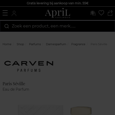
Gratis levering bij aankoop van min. 55€
0
Zoek een product, een merk…...
Home
Shop
Parfums
Damesparfum
Fragrance
Paris Séville
Marque
Klantenreviews
Paris Séville
Eau de Parfum