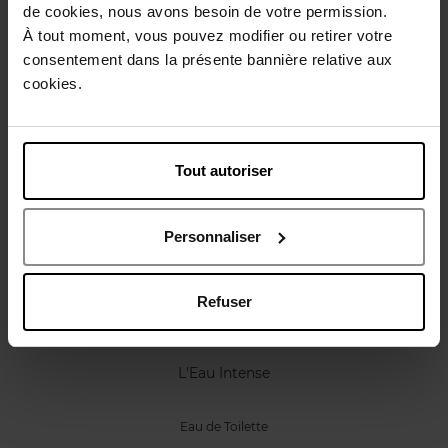
Karakteristieken
de cookies, nous avons besoin de votre permission.
À tout moment, vous pouvez modifier ou retirer votre
consentement dans la présente bannière relative aux
Review
Beleid inzake klantbeoordelingen
cookies.
Nog iets vergeten ?
Tout autoriser
Personnaliser
Refuser
CARVEN
L'Eau Intense
Eau de Toilette