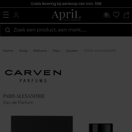
Gratis levering bij aankoop van min. 55€
0
Zoek een product, een merk…...
Home
Shop
Parfums
Man
Geuren
PARIS ALEXANDRIE
Marque
Klantenreviews
PARIS ALEXANDRIE
Eau de Parfum