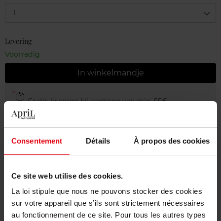
1
Levering
Voorradig
In winkelmandje
Gratis levering bij aankoop van min. 55€
Gratis retour in je winkelpunt
Gratis verpakking
Consentement
Détails
À propos des cookies
Ce site web utilise des cookies.
La loi stipule que nous ne pouvons stocker des cookies
Beschrijving
sur votre appareil que s’ils sont strictement nécessaires
au fonctionnement de ce site. Pour tous les autres types