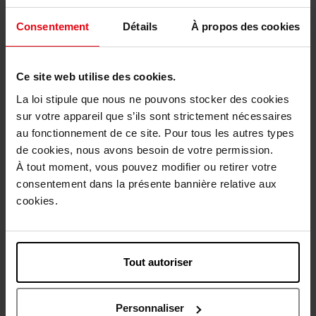
Review
Beleid inzake klantbeoordelingen
Consentement
Détails
À propos des cookies
Nog iets vergeten ?
Ce site web utilise des cookies.
La loi stipule que nous ne pouvons stocker des cookies
sur votre appareil que s’ils sont strictement nécessaires
au fonctionnement de ce site. Pour tous les autres types
de cookies, nous avons besoin de votre permission.
À tout moment, vous pouvez modifier ou retirer votre
consentement dans la présente bannière relative aux
cookies.
CARVEN
CARVEN C'EST PARIS !
Tout autoriser
Geschenkset
€ 100,90
Zien
Personnaliser