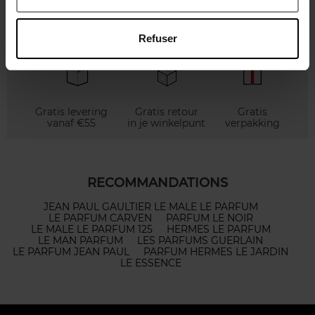
Refuser
Gratis levering
Gratis retour
Gratis
vanaf €55
in je winkelpunt
verpakking
RECOMMANDATIONS
JEAN PAUL GAULTIER LE MALE LE PARFUM
LE PARFUM CARVEN
PARFUM LE NOIR
LE MALE LE PARFUM 125
HERMES LE PARFUM
LE MAN PARFUM
LES PARFUMS GUERLAIN
LE PARFUM JEAN PAUL
PARFUM HERMES LE JARDIN
LE ESSENCE