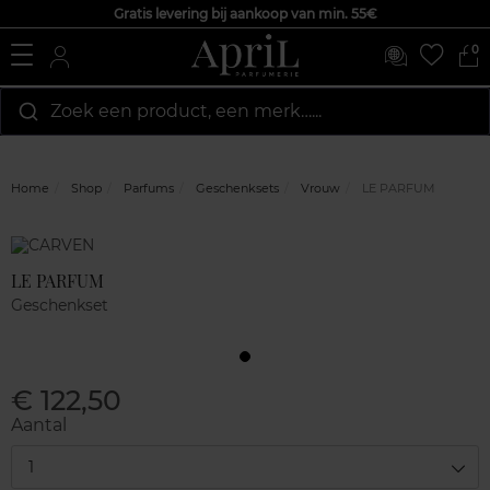
Gratis levering bij aankoop van min. 55€
0
Zoek een product, een merk…...
Home
Shop
Parfums
Geschenksets
Vrouw
LE PARFUM
Marque
Klantenreviews
LE PARFUM
Geschenkset
€ 122,50
Aantal
1