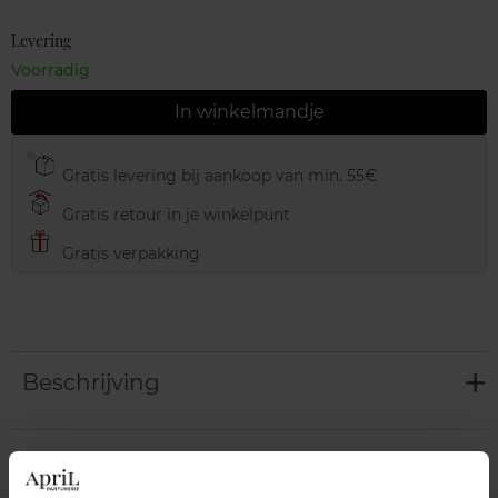
Levering
Voorradig
In winkelmandje
Gratis levering bij aankoop van min. 55€
Gratis retour in je winkelpunt
Gratis verpakking
Beschrijving
Karakteristieken