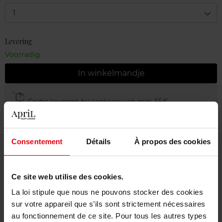
1
Levering
Voorradig
In winkelmandje
Gratis levering bij aankoop van min. 55€
Gratis retour in je winkelpunt
Gratis verpakking
Consentement
Détails
À propos des cookies
Ce site web utilise des cookies.
Beschrijving
La loi stipule que nous ne pouvons stocker des cookies
sur votre appareil que s’ils sont strictement nécessaires
au fonctionnement de ce site. Pour tous les autres types