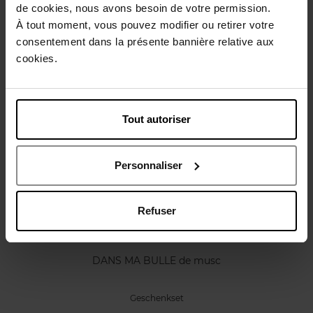
Karakteristieken
de cookies, nous avons besoin de votre permission.
À tout moment, vous pouvez modifier ou retirer votre
consentement dans la présente bannière relative aux
Review
Beleid inzake klantbeoordelingen
cookies.
Nog iets vergeten ?
Tout autoriser
Personnaliser
Refuser
CARVEN
DANS MA BULLE de musc
Geschenkset