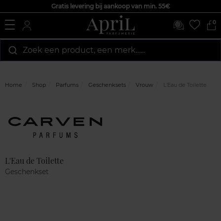
Gratis levering bij aankoop van min. 55€
0
Zoek een product, een merk…...
Home
Shop
Parfums
Geschenksets
Vrouw
L'Eau de Toilette
Marque
Klantenreviews
L'Eau de Toilette
Geschenkset