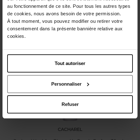
Gebruiksadvies
au fonctionnement de ce site. Pour tous les autres types
de cookies, nous avons besoin de votre permission.
À tout moment, vous pouvez modifier ou retirer votre
Karakteristieken
consentement dans la présente bannière relative aux
cookies.
Review
Beleid inzake klantbeoordelingen
Tout autoriser
Nog iets vergeten ?
Personnaliser
Refuser
CACHAREL