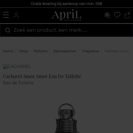
Gratis levering bij aankoop van min. 55€
0
Zoek een product, een merk…...
Home
Shop
Parfums
Damesparfum
Fragrance
Cacharel Amor Am
Marque
Klantenreviews
Cacharel Amor Amor Eau De Toilette
Eau de Toilette