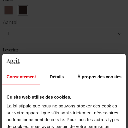
Wood
Wood
clair
foncé
Aantal
1
Levering
Voorradig
In winkelmandje
Consentement
Détails
À propos des cookies
Gratis levering bij aankoop van min. 55€
Gratis retour in je winkelpunt
Ce site web utilise des cookies.
Gratis verpakking
La loi stipule que nous ne pouvons stocker des cookies
sur votre appareil que s’ils sont strictement nécessaires
au fonctionnement de ce site. Pour tous les autres types
de cookies, nous avons besoin de votre permission.