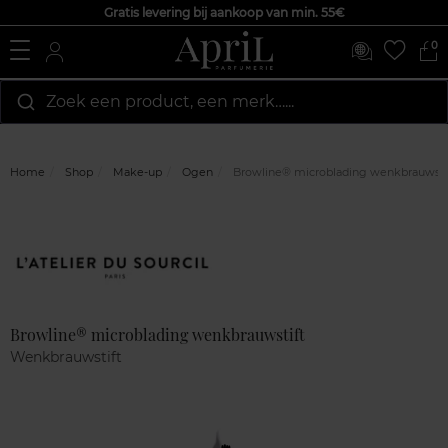
Gratis levering bij aankoop van min. 55€
0
Zoek een product, een merk…...
Home
Shop
Make-up
Ogen
Browline® microblading wenkbrauwsti
Marque
Klantenreviews
Browline® microblading wenkbrauwstift
Wenkbrauwstift