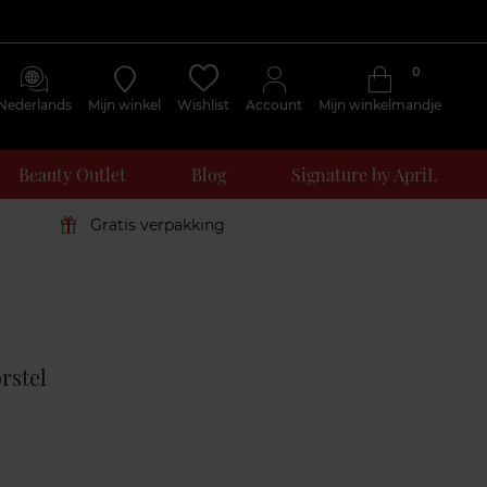
0
Nederlands
Mijn winkel
Wishlist
Account
Mijn winkelmandje
Beauty Outlet
Blog
Signature by ApriL
Gratis verpakking
Klantenreviews
rstel