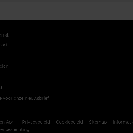
enst
aart
elen
d
je voor onze nieuwsbrief
n April
Privacybeleid
Cookiebeleid
Sitemap
Informati
llenbeslechting