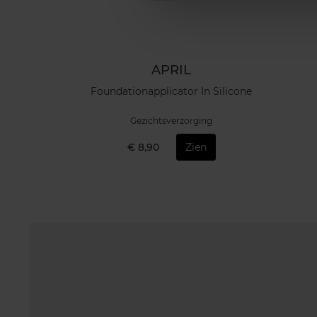
APRIL
Foundationapplicator In Silicone
Gezichtsverzorging
€ 8,90
Zien