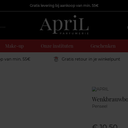
Gratis levering bij aankoop van min. 55€
Make-up
Onze instituten
Geschenken
op van min. 55€
Gratis retour in je winkelpunt
Marque
Wenkbrauwbo
Penseel
€ 10,50