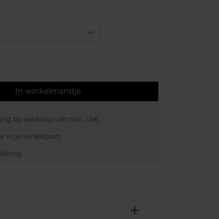
In winkelmandje
ring bij aankoop van min. 55€
r in je winkelpunt
akking