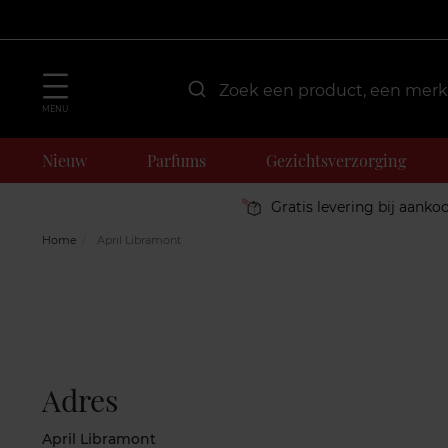
MENU
Nieuw
Parfums
Gezichtsverzorging
Gratis levering bij aanko
Home
April Libramont
Adres
April Libramont