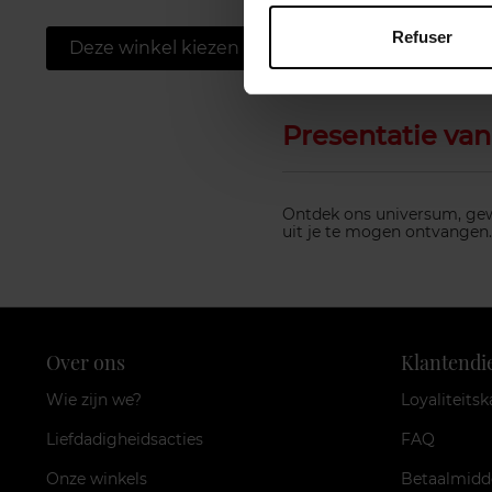
Refuser
Deze winkel kiezen
Presentatie van
Ontdek ons universum, gewi
uit je te mogen ontvangen
Over ons
Klantendi
Wie zijn we?
Loyaliteitsk
Liefdadigheidsacties
FAQ
Onze winkels
Betaalmidd