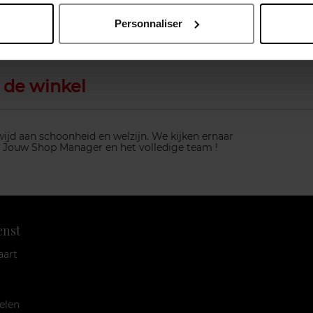
Personnaliser
 de winkel
jd aan schoonheid en welzijn. We kijken ernaar
. Jouw Shop Manager en het volledige team !
enst
aart
elen