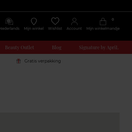
0
Nederlands
Mijn winkel
Wishlist
Account
Mijn winkelmandje
Beauty Outlet
Blog
Signature by ApriL
Gratis verpakking