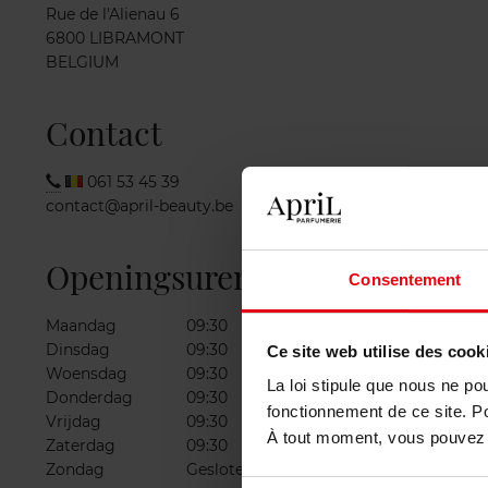
Rue de l'Alienau 6
6800 LIBRAMONT
BELGIUM
Contact
061 53 45 39
contact@april-beauty.be
Openingsuren
Consentement
Maandag
09:30
18:00
Dinsdag
09:30
18:00
Ce site web utilise des cook
Woensdag
09:30
18:00
La loi stipule que nous ne po
Donderdag
09:30
18:00
fonctionnement de ce site. P
Vrijdag
09:30
18:00
À tout moment, vous pouvez m
Zaterdag
09:30
18:00
Zondag
Gesloten