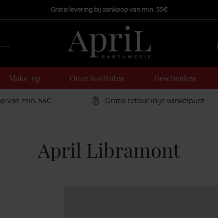
Gratis levering bij aankoop van min. 55€
Make-up
Onze instituten
Geschenken
op van min. 55€
Gratis retour in je winkelpunt
April Libramont