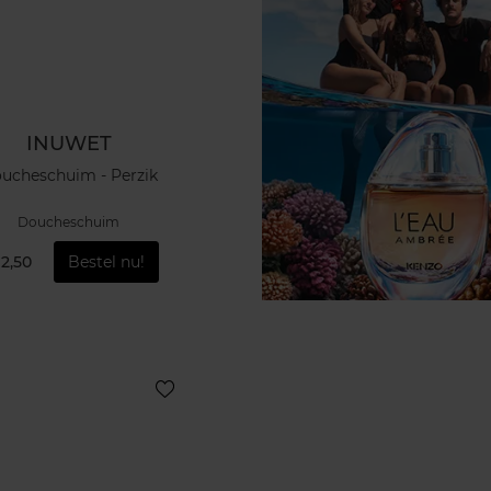
INUWET
ucheschuim - Perzik
Doucheschuim
12,50
Bestel nu!