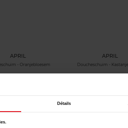
APRIL
APRIL
schuim - Oranjebloesem
Doucheschuim - Kastanje
Doucheschuim
Doucheschuim
10,90
Bestel nu!
€ 10,90
Bestel n
Détails
ies.