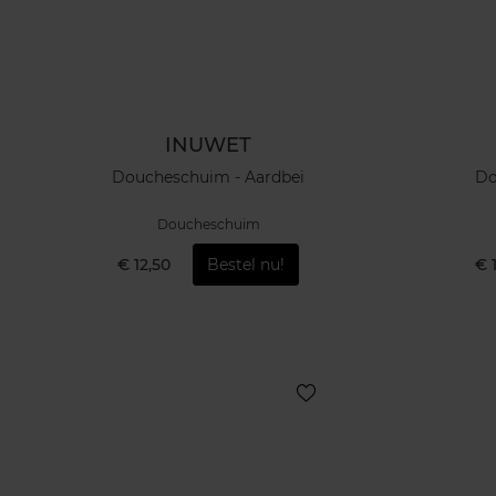
INUWET
Doucheschuim - Aardbei
Do
Doucheschuim
€ 12,50
Bestel nu!
€ 