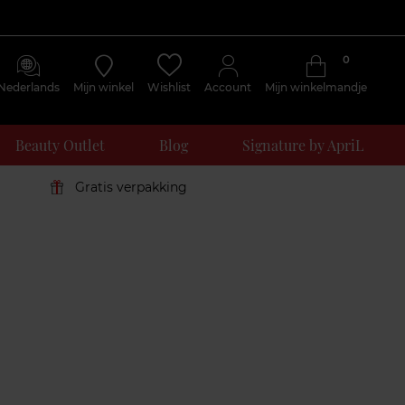
0
Nederlands
Mijn winkel
Wishlist
Account
Mijn winkelmandje
Beauty Outlet
Blog
Signature by ApriL
Gratis verpakking