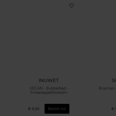
INUWET
S
VEGAN - Bubbelbad -
Brazilian
Sinaasappelbloesem
€ 9,50
Bestel nu!
€ 