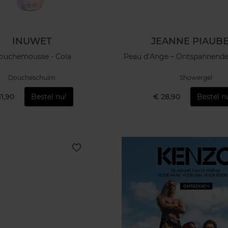
INUWET
JEANNE PIAUB
ouchemousse - Cola
Peau d’Ange – Ontspannend
Doucheschuim
Showergel
11,90
Bestel nu!
€ 28,90
Bestel n