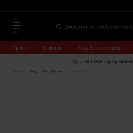
MENU
Nieuw
Parfums
Gezichtsverzorging
Gratis levering bij aanko
Home
Shop
Bad & lichaam
Bad & body