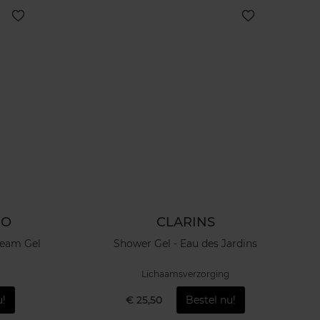
RO
CLARINS
ream Gel
Shower Gel - Eau des Jardins
Lichaamsverzorging
u!
€ 25,50
Bestel nu!