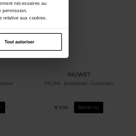
ctement nécessaires au
e permission.
 relative aux cookies.
Tout autoriser
INUWET
osnoot
VEGAN - Bubbelbad - Suikerspin
!
€ 9,50
Bestel nu!