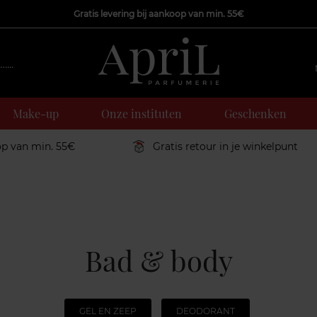
Gratis levering bij aankoop van min. 55€
Make-up
Onze instituten
Geschenken
op van min. 55€
Gratis retour in je winkelpunt
Bad & body
GEL EN ZEEP
DEODORANT