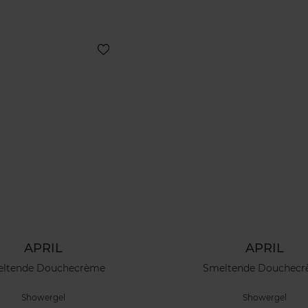
APRIL
APRIL
ltende Douchecrème
Smeltende Douchec
Showergel
Showergel