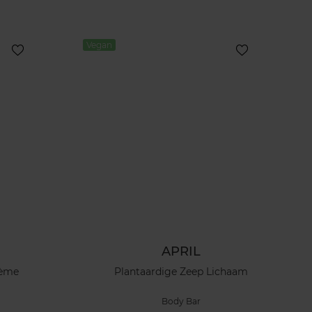
Vegan
APRIL
rème
Plantaardige Zeep Lichaam
Body Bar