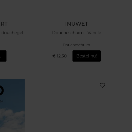
ERT
INUWET
e douchegel
Doucheschuim - Vanille
Doucheschuim
u!
€ 12,50
Bestel nu!