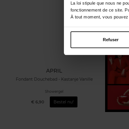
La loi stipule que nous ne po
fonctionnement de ce site. P
À tout moment, vous pouvez m
Refuser
APRIL
Fondant Douchebad - Kastanje Vanille
Showergel
€ 6,90
Bestel nu!