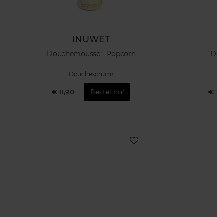
INUWET
Douchemousse - Popcorn
D
Doucheschuim
€ 11,90
Bestel nu!
€ 