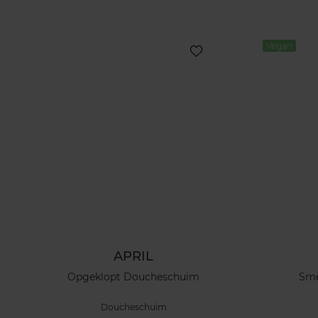
Vegan
APRIL
Opgeklopt Doucheschuim
Sme
Doucheschuim