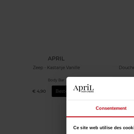
APRIL
Zeep - Kastanje Vanille
Douche
Body Bar
€ 4,90
Bestel nu!
€ 
Consentement
Ce site web utilise des cook