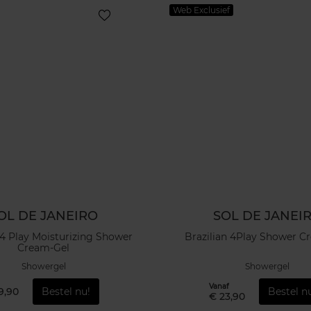
Web Exclusief
OL DE JANEIRO
SOL DE JANEI
 4 Play Moisturizing Shower
Brazilian 4Play Shower C
Cream-Gel
Showergel
Showergel
Vanaf
9,90
Bestel nu!
Bestel n
€ 23,90