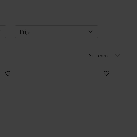
éplier
Déplier
Prijs
Sorteren