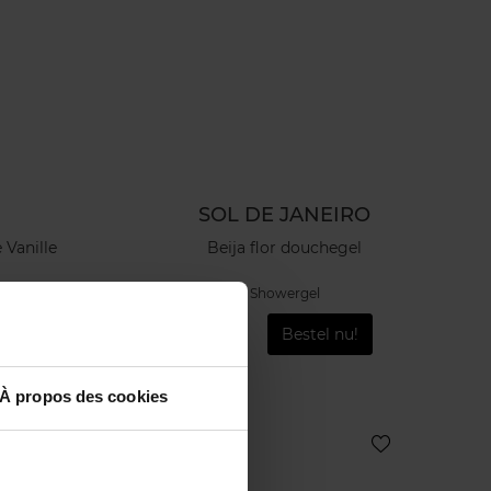
SOL DE JANEIRO
 Vanille
Beija flor douchegel
Showergel
Vanaf
u!
Bestel nu!
€ 9,90
À propos des cookies