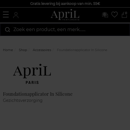
Gratis levering bij aankoop van min. 55€
0
Zoek een product, een merk…...
Home
Shop
Accessoires
Foundationapplicator In Silicone
Marque
Klantenreviews
Foundationapplicator In Silicone
Gezichtsverzorging