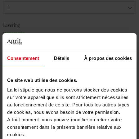
1
Levering
Voorradig
In winkelmandje
Consentement
Détails
À propos des cookies
Gratis levering bij aankoop van min. 55€
Gratis retour in je winkelpunt
Ce site web utilise des cookies.
Gratis verpakking
La loi stipule que nous ne pouvons stocker des cookies
sur votre appareil que s’ils sont strictement nécessaires
au fonctionnement de ce site. Pour tous les autres types
de cookies, nous avons besoin de votre permission.
À tout moment, vous pouvez modifier ou retirer votre
Beschrijving
consentement dans la présente bannière relative aux
cookies.