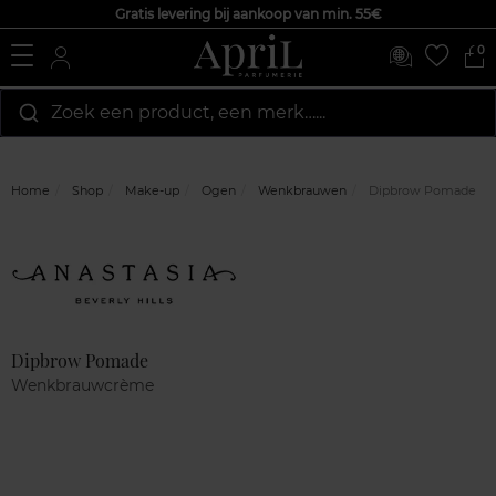
Gratis levering bij aankoop van min. 55€
0
Zoek een product, een merk…...
Home
Shop
Make-up
Ogen
Wenkbrauwen
Dipbrow Pomade
Marque
Klantenreviews
Dipbrow Pomade
Wenkbrauwcrème