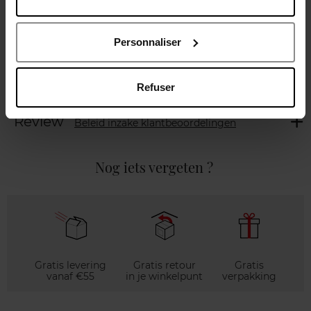
Beschrijving
Personnaliser
Karakteristieken
Refuser
Review
Beleid inzake klantbeoordelingen
Nog iets vergeten ?
Gratis levering
Gratis retour
Gratis
vanaf €55
in je winkelpunt
verpakking