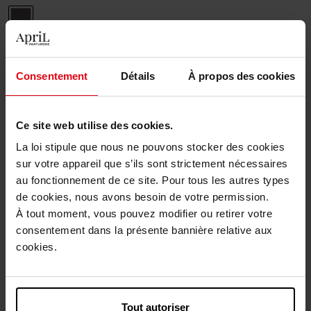
Ash
Brown
Aantal
1
Consentement
Détails
À propos des cookies
Levering
Ce site web utilise des cookies.
Dit artikel is momenteel niet beschikbaar
La loi stipule que nous ne pouvons stocker des cookies
Me verwittigen wanneer het weer beschikbaar
sur votre appareil que s’ils sont strictement nécessaires
is.
au fonctionnement de ce site. Pour tous les autres types
de cookies, nous avons besoin de votre permission.
Gratis levering bij aankoop van min. 55€
À tout moment, vous pouvez modifier ou retirer votre
consentement dans la présente bannière relative aux
Gratis retour in je winkelpunt
cookies.
Gratis verpakking
Tout autoriser