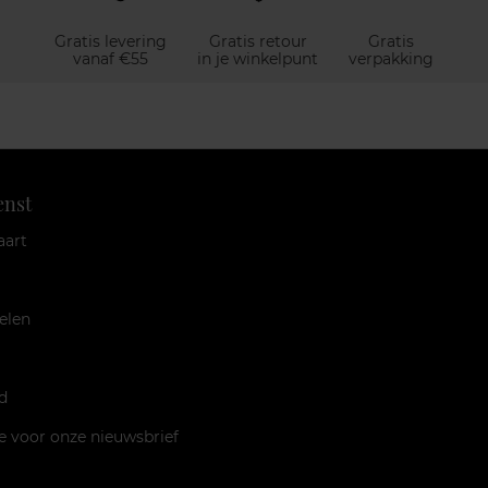
Gratis levering
Gratis retour
Gratis
vanaf €55
in je winkelpunt
verpakking
enst
aart
elen
d
je voor onze nieuwsbrief