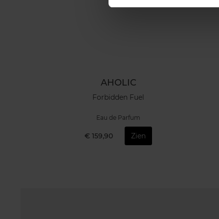
AHOLIC
Forbidden Fuel
Eau de Parfum
€ 159,90
Zien