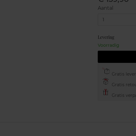
Aantal
1
Levering
Voorradig
Gratis leve
Gratis retou
Gratis verp