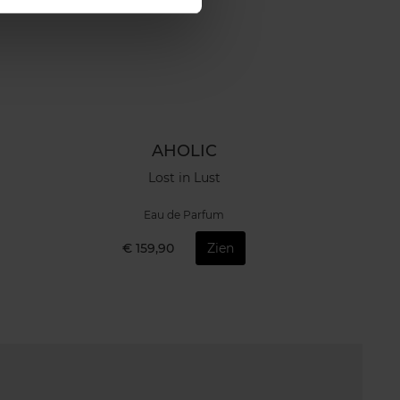
AHOLIC
Lost in Lust
Eau de Parfum
€ 159,90
Zien