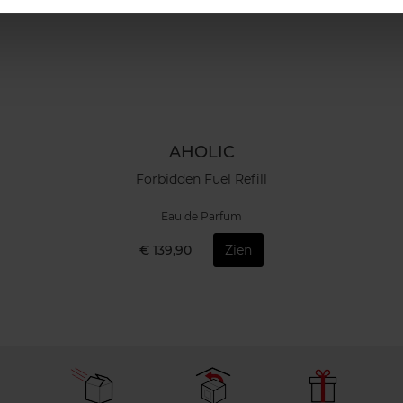
AHOLIC
Forbidden Fuel Refill
Eau de Parfum
€ 139,90
Zien