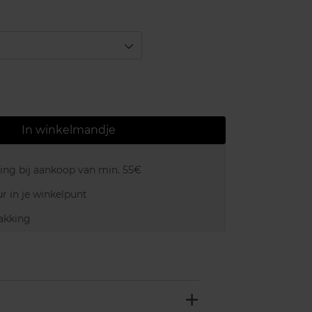
In winkelmandje
ring bij aankoop van min. 55€
r in je winkelpunt
akking