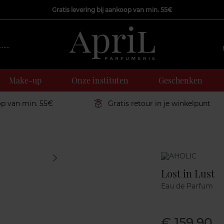
Gratis levering bij aankoop van min. 55€
Make-up
Onze instituten
Geschenken
op van min. 55€
Gratis retour in je winkelpunt
Marque
Lost in Lust
Eau de Parfum
€ 159,90