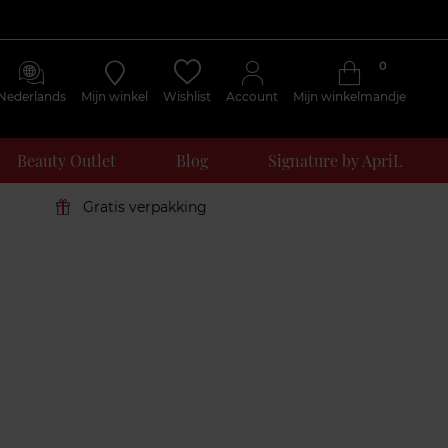
0
Nederlands
Mijn winkel
Wishlist
Account
Mijn winkelmandje
Beauty Outlet
Blog
Signature by ApriL
Gratis verpakking
Klantenreviews