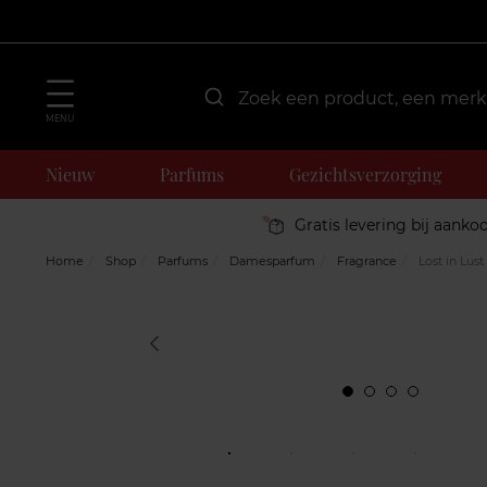
MENU
Nieuw
Parfums
Gezichtsverzorging
Gratis levering bij aanko
Home
Shop
Parfums
Damesparfum
Fragrance
Lost in Lust