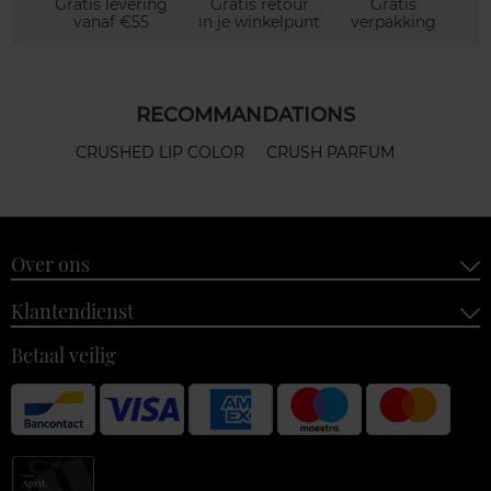
Gratis levering
Gratis retour
Gratis
vanaf €55
in je winkelpunt
verpakking
RECOMMANDATIONS
CRUSHED LIP COLOR
CRUSH PARFUM
Over ons
Klantendienst
Betaal veilig