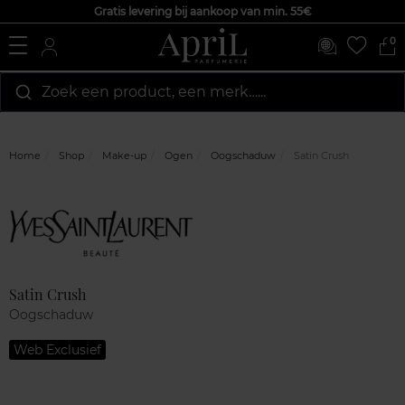
Gratis levering bij aankoop van min. 55€
0
Zoek een product, een merk…...
Home
Shop
Make-up
Ogen
Oogschaduw
Satin Crush
Marque
Klantenreviews
Satin Crush
Oogschaduw
Web Exclusief