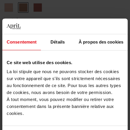
"1"
"4"
"5"
Aantal
1
Consentement
Détails
À propos des cookies
Levering
Dit artikel is momenteel niet beschikbaar
Ce site web utilise des cookies.
Me verwittigen wanneer het weer beschikbaar
is.
La loi stipule que nous ne pouvons stocker des cookies
sur votre appareil que s’ils sont strictement nécessaires
au fonctionnement de ce site. Pour tous les autres types
Gratis levering bij aankoop van min. 55€
de cookies, nous avons besoin de votre permission.
Gratis retour in je winkelpunt
À tout moment, vous pouvez modifier ou retirer votre
consentement dans la présente bannière relative aux
Gratis verpakking
cookies.