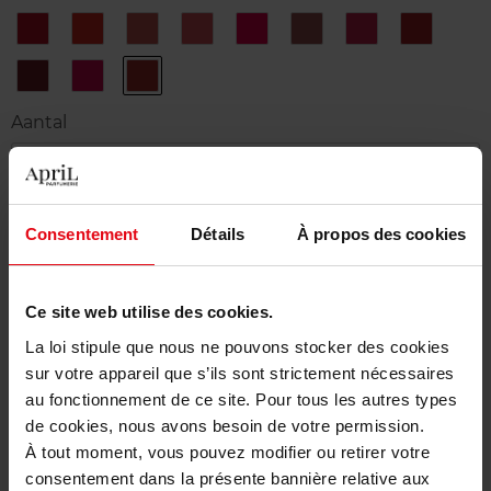
1
10
11
12
14
17
21
23
Rouge
Corail
Ambiguous
Nu
Rose
Nude
Rouge
Mystery
Extravagant
Antinomique
Beige
Incongru
Curieux
Antonym
Paradoxe
Red
5
8
9
Peculiar
Contrary
Red
Pink
Fuchsia
Enigma
Aantal
1
Levering
Consentement
Détails
À propos des cookies
Dit artikel is momenteel niet beschikbaar
Me verwittigen wanneer het weer beschikbaar
Ce site web utilise des cookies.
is.
La loi stipule que nous ne pouvons stocker des cookies
sur votre appareil que s’ils sont strictement nécessaires
Gratis levering bij aankoop van min. 55€
au fonctionnement de ce site. Pour tous les autres types
Gratis retour in je winkelpunt
de cookies, nous avons besoin de votre permission.
À tout moment, vous pouvez modifier ou retirer votre
Gratis verpakking
consentement dans la présente bannière relative aux