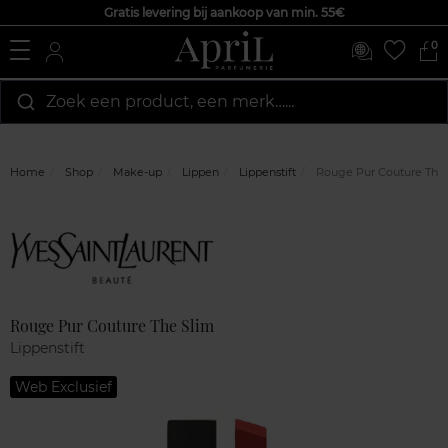
Gratis levering bij aankoop van min. 55€
0
Zoek een product, een merk…...
Home
Shop
Make-up
Lippen
Lippenstift
Rouge Pur Couture The
Marque
Klantenreviews
Rouge Pur Couture The Slim
Lippenstift
Web Exclusief