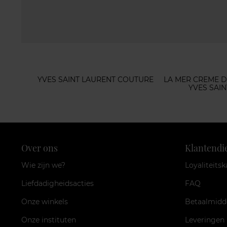
YVES SAINT LAURENT COUTURE
LA MER CREME D
YVES SAI
Over ons
Klantendi
Wie zijn we?
Loyaliteitsk
Liefdadigheidsacties
FAQ
Onze winkels
Betaalmidd
Onze instituten
Leveringen