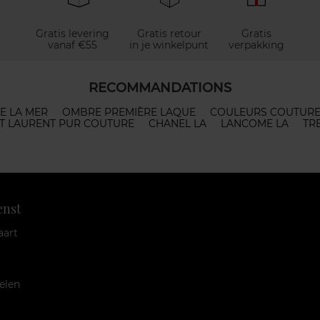
Gratis levering
Gratis retour
Gratis
vanaf €55
in je winkelpunt
verpakking
RECOMMANDATIONS
E LA MER
OMBRE PREMIÈRE LAQUE
COULEURS COUTUR
NT LAURENT PUR COUTURE
CHANEL LA
LANCOME LA
TR
enst
aart
elen