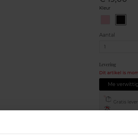
Kleur
25
73
Rose
Noir
Romantique
overnoi
Aantal
1
Levering
Dit artikel is mo
Me verwitti
Gratis leve
Gratis retou
Gratis verp