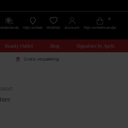
0
Nederlands
Mijn winkel
Wishlist
Account
Mijn winkelmandje
Beauty Outlet
Blog
Signature by ApriL
Gratis verpakking
Klantenreviews
ture