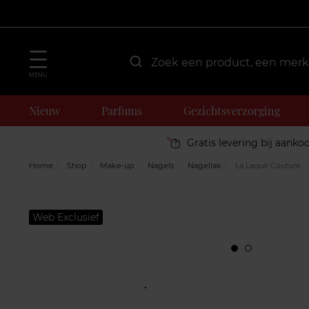
MENU
Nieuw
Parfums
Gezichtsverzorging
Gratis levering bij aanko
Home
Shop
Make-up
Nagels
Nagellak
La Laque Couture
Web Exclusief