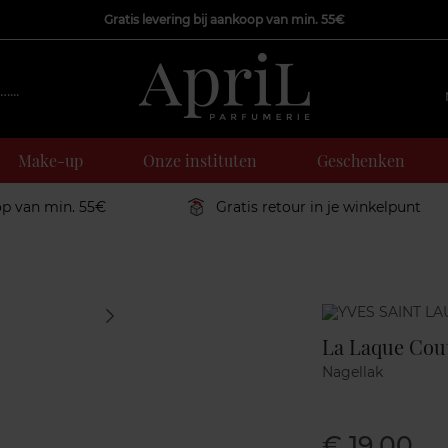
Gratis levering bij aankoop van min. 55€
Make-up
Onze instituten
Geschenken
op van min. 55€
Gratis retour in je winkelpunt
Marque
La Laque Cou
Nagellak
€ 19,00