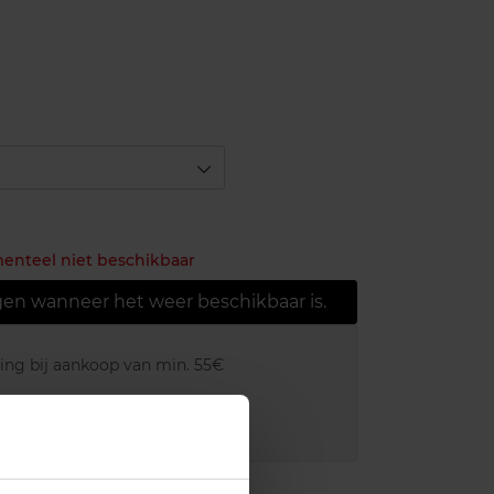
r
menteel niet beschikbaar
gen wanneer het weer beschikbaar is.
ring bij aankoop van min. 55€
r in je winkelpunt
akking