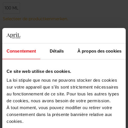
100 ML
Selecteer de productkenmerken.
Bestel nu!
Consentement
Détails
À propos des cookies
Gratis levering bij aankoop van min. 55€
Gratis retour in je winkelpunt
Ce site web utilise des cookies.
Gratis verpakking
La loi stipule que nous ne pouvons stocker des cookies
sur votre appareil que s’ils sont strictement nécessaires
au fonctionnement de ce site. Pour tous les autres types
de cookies, nous avons besoin de votre permission.
Beschrijving
À tout moment, vous pouvez modifier ou retirer votre
consentement dans la présente bannière relative aux
cookies.
Karakteristieken