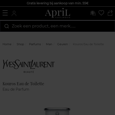
Gratis levering bij aankoop van min. 55€
0
Zoek een product, een merk…...
Home
Shop
Parfums
Man
Geuren
Kouros Eau de Toilette
Marque
Klantenreviews
Kouros Eau de Toilette
Eau de Parfum