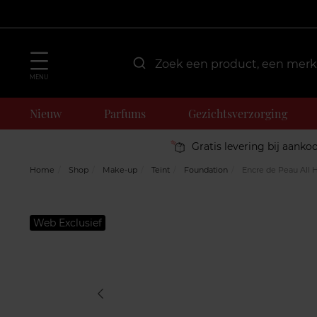
MENU
Nieuw
Parfums
Gezichtsverzorging
Gratis levering bij aanko
Home
Shop
Make-up
Teint
Foundation
Encre de Peau All 
Web Exclusief