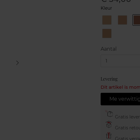
Kleur
B40
B50
BR50
Aantal
1
Levering
Dit artikel is mo
Me verwitti
Gratis leve
Gratis retou
Gratis verp