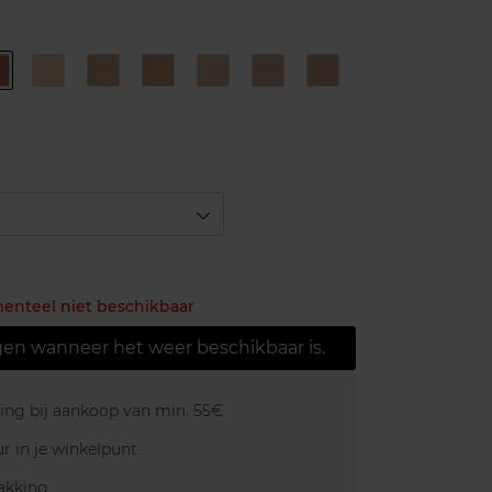
B60
BD20
BD40
BD50
BR20
BR30
BR40
menteel niet beschikbaar
gen wanneer het weer beschikbaar is.
ring bij aankoop van min. 55€
r in je winkelpunt
akking