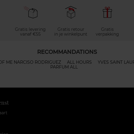
Gratis levering
Gratis retour
Gratis
vanaf €55
in je winkelpunt
verpakking
RECOMMANDATIONS
OF ME NARCISO RODRIGUEZ
ALL HOURS
YVES SAINT LAU
PARFUM ALL
enst
aart