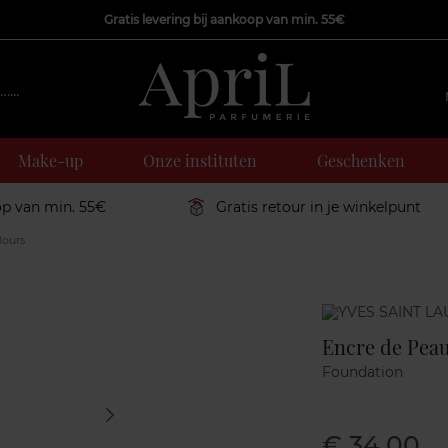
Gratis levering bij aankoop van min. 55€
Make-up
Onze instituten
Geschenken
op van min. 55€
Gratis retour in je winkelpunt
Hours
Marque
Encre de Peau
Foundation
€ 34,00