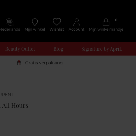
0
Nederlands
Mijn winkel
Wishlist
Account
Mijn winkelmandje
Beauty Outlet
Blog
Signature by ApriL
Gratis verpakking
Klantenreviews
 All Hours