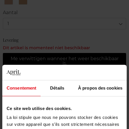
BR40
BR50
Aantal
1
Levering
Dit artikel is momenteel niet beschikbaar
Me verwittigen wanneer het weer beschikbaar
is.
Gratis levering bij aankoop van min. 55€
Consentement
Détails
À propos des cookies
Gratis retour in je winkelpunt
Gratis verpakking
Ce site web utilise des cookies.
La loi stipule que nous ne pouvons stocker des cookies
sur votre appareil que s’ils sont strictement nécessaires