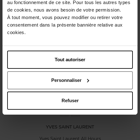
au fonctionnement de ce site. Pour tous les autres types
Beschrijving
de cookies, nous avons besoin de votre permission.
À tout moment, vous pouvez modifier ou retirer votre
consentement dans la présente bannière relative aux
Karakteristieken
cookies.
Review
Beleid inzake klantbeoordelingen
Tout autoriser
Nog iets vergeten ?
Personnaliser
Refuser
YVES SAINT LAURENT
Yves Saint Laurent All Hours