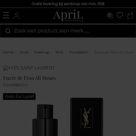
Gratis levering bij aankoop van min. 55€
0
Zoek een product, een merk…...
Home
Shop
Make-up
Teint
Foundation
Encre de Peau All Hours
Marque
Klantenreviews
Encre de Peau All Hours
Foundation
Web Exclusief