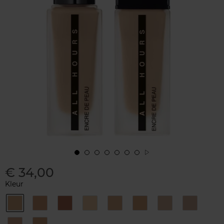
€ 34,00
Kleur
B40
B50
B60
BD20
BD40
BD50
BR20
BR30