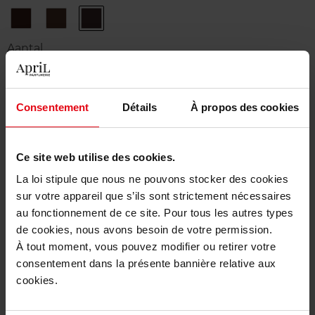
N°2
N°3
N°5
Brun
Marron
Ébène
Profond
Glacé
Aantal
1
Consentement
Détails
À propos des cookies
Levering
Dit artikel is momenteel niet beschikbaar
Ce site web utilise des cookies.
Me verwittigen wanneer het weer beschikbaar
is.
La loi stipule que nous ne pouvons stocker des cookies
sur votre appareil que s’ils sont strictement nécessaires
Gratis levering bij aankoop van min. 55€
au fonctionnement de ce site. Pour tous les autres types
de cookies, nous avons besoin de votre permission.
Gratis retour in je winkelpunt
À tout moment, vous pouvez modifier ou retirer votre
Gratis verpakking
consentement dans la présente bannière relative aux
cookies.