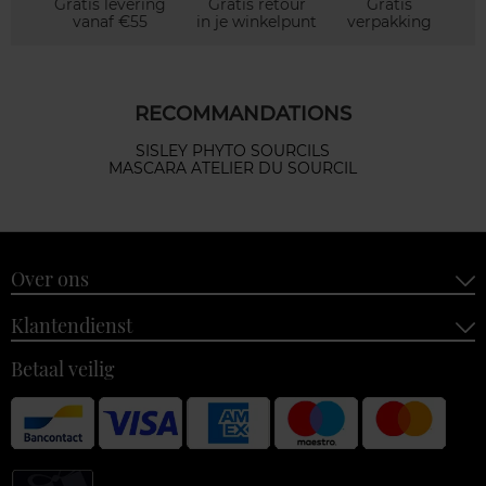
Gratis levering
Gratis retour
Gratis
vanaf €55
in je winkelpunt
verpakking
RECOMMANDATIONS
SISLEY PHYTO SOURCILS
MASCARA ATELIER DU SOURCIL
Over ons
Klantendienst
Betaal veilig