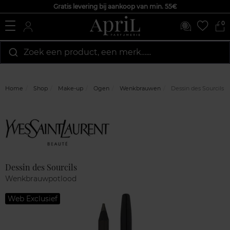
Gratis levering bij aankoop van min. 55€
0
Zoek een product, een merk…...
Home
Shop
Make-up
Ogen
Wenkbrauwen
Dessin des Sourcils
Marque
Klantenreviews
Dessin des Sourcils
Wenkbrauwpotlood
Web Exclusief