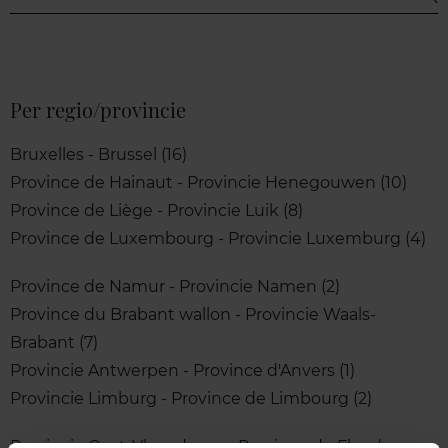
Per regio/provincie
Bruxelles - Brussel (16)
Province de Hainaut - Provincie Henegouwen (10)
Province de Liège - Provincie Luik (8)
Province de Luxembourg - Provincie Luxemburg (4)
Province de Namur - Provincie Namen (2)
Province du Brabant wallon - Provincie Waals-
Brabant (7)
Provincie Antwerpen - Province d'Anvers (1)
Provincie Limburg - Province de Limbourg (2)
Provincie Oost-Vlaanderen - Province de Flandre