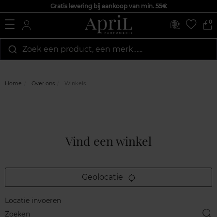
Gratis levering bij aankoop van min. 55€
0
Zoek een product, een merk…...
Home
Over ons
Winkels
Vind een winkel
Geolocatie
Locatie invoeren