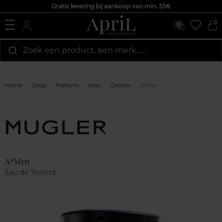
Gratis levering bij aankoop van min. 55€
0
Zoek een product, een merk…...
Home
Shop
Parfums
Man
Geuren
A*Men
Marque
Klantenreviews
A*Men
Eau de Toilette