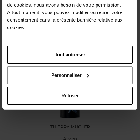
Beschrijving
de cookies, nous avons besoin de votre permission.
À tout moment, vous pouvez modifier ou retirer votre
consentement dans la présente bannière relative aux
Karakteristieken
cookies.
Review
Beleid inzake klantbeoordelingen
Tout autoriser
Nog iets vergeten ?
Personnaliser
Refuser
THIERRY MUGLER
A*Men