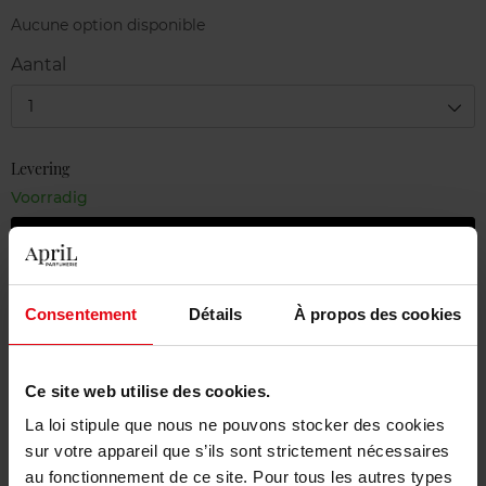
Aucune option disponible
Aantal
1
Levering
Voorradig
In winkelmandje
Gratis levering bij aankoop van min. 55€
Consentement
Détails
À propos des cookies
Gratis retour in je winkelpunt
Gratis verpakking
Ce site web utilise des cookies.
La loi stipule que nous ne pouvons stocker des cookies
sur votre appareil que s’ils sont strictement nécessaires
au fonctionnement de ce site. Pour tous les autres types