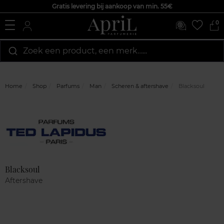
Gratis levering bij aankoop van min. 55€
0
Zoek een product, een merk…...
Home
Shop
Parfums
Man
Scheren & aftershave
Blacksoul
Marque
Klantenreviews
Blacksoul
Aftershave