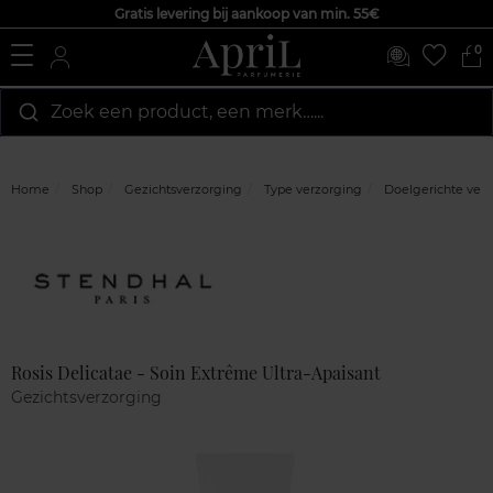
Gratis levering bij aankoop van min. 55€
0
Zoek een product, een merk…...
Home
Shop
Gezichtsverzorging
Type verzorging
Doelgerichte ver
Marque
Klantenreviews
Rosis Delicatae - Soin Extrême Ultra-Apaisant
Gezichtsverzorging