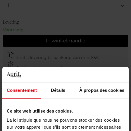
1
Levering
Voorradig
In winkelmandje
Gratis levering bij aankoop van min. 55€
Gratis retour in je winkelpunt
Gratis verpakking
Consentement
Détails
À propos des cookies
Ce site web utilise des cookies.
Beschrijving
La loi stipule que nous ne pouvons stocker des cookies
sur votre appareil que s’ils sont strictement nécessaires