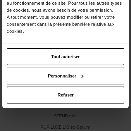
Gebruiksadvies
au fonctionnement de ce site. Pour tous les autres types
de cookies, nous avons besoin de votre permission.
À tout moment, vous pouvez modifier ou retirer votre
Karakteristieken
consentement dans la présente bannière relative aux
cookies.
Review
Beleid inzake klantbeoordelingen
Tout autoriser
Nog iets vergeten ?
Personnaliser
Refuser
STENDHAL
PUR LUXE L'Oléo-Sérum