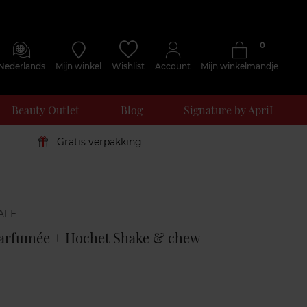
0
Nederlands
Mijn winkel
Wishlist
Account
Mijn winkelmandje
Beauty Outlet
Blog
Signature by ApriL
Gratis verpakking
Klantenreviews
Parfumée + Hochet Shake & chew