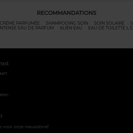
RECOMMANDATIONS
CRÈME PARFUMÉE
SHAMPOOING SOIN
SOIN SOLAIRE
S
INTENSE EAU DE PARFUM
ALIEN EAU
EAU DE TOILETTE L 
enst
aart
elen
d
je voor onze nieuwsbrief