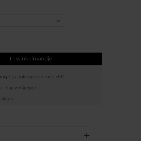
In winkelmandje
ring bij aankoop van min. 55€
r in je winkelpunt
akking