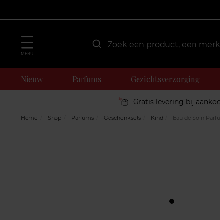
MENU
Nieuw
Parfums
Gezichtsverzorging
Gratis levering bij aanko
Home
Shop
Parfums
Geschenksets
Kind
Eau de Soin Parf