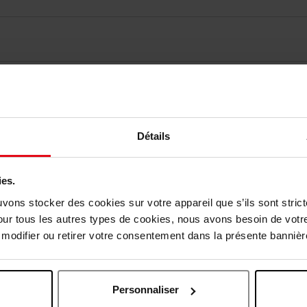
elingen
Nog iets vergeten ?
Détails
ies.
uvons stocker des cookies sur votre appareil que s’ils sont stri
our tous les autres types de cookies, nous avons besoin de votr
odifier ou retirer votre consentement dans la présente bannière
Personnaliser