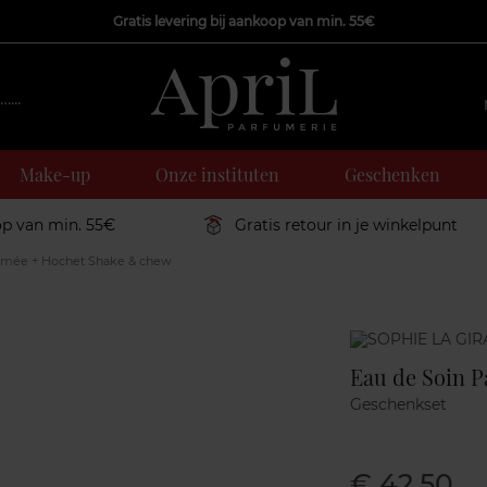
Gratis levering bij aankoop van min. 55€
Make-up
Onze instituten
Geschenken
op van min. 55€
Gratis retour in je winkelpunt
umée + Hochet Shake & chew
Marque
Eau de Soin 
Geschenkset
€ 42,50