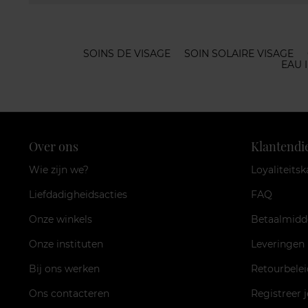
SOINS DE VISAGE
SOIN SOLAIRE VISAGE
EAU 
Over ons
Klantendi
Wie zijn we?
Loyaliteitsk
Liefdadigheidsacties
FAQ
Onze winkels
Betaalmidd
Onze instituten
Leveringen
Bij ons werken
Retourbelei
Ons contacteren
Registreer 