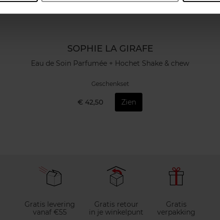
SOPHIE LA GIRAFE
Eau de Soin Parfumée + Hochet Shake & chew
Geschenkset
€ 42,50
Zien
Gratis levering
Gratis retour
Gratis
vanaf €55
in je winkelpunt
verpakking