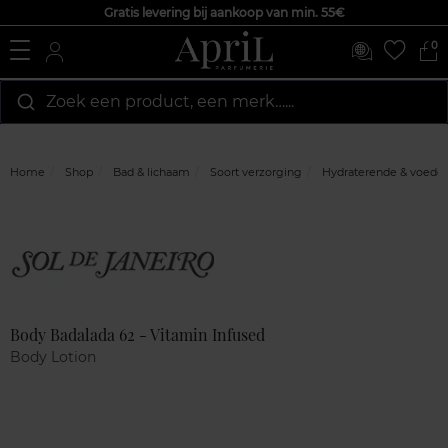
Gratis levering bij aankoop van min. 55€
0
Zoek een product, een merk…...
Home
Shop
Bad & lichaam
Soort verzorging
Hydraterende & voede
Marque
Klantenreviews
Body Badalada 62 - Vitamin Infused
Body Lotion