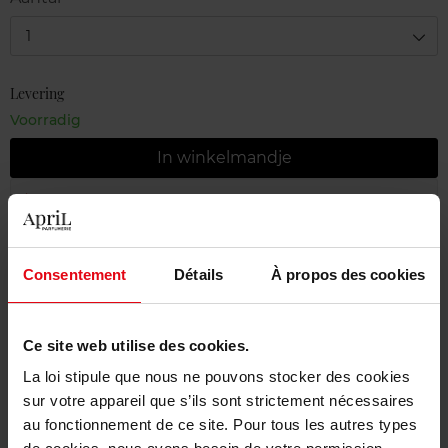
1
Levering
Voorradig
In winkelmandje
Gratis levering bij aankoop van min. 55€
Gratis retour in je winkelpunt
Consentement
Détails
À propos des cookies
Gratis verpakking
Ce site web utilise des cookies.
La loi stipule que nous ne pouvons stocker des cookies
Beschrijving
sur votre appareil que s’ils sont strictement nécessaires
au fonctionnement de ce site. Pour tous les autres types