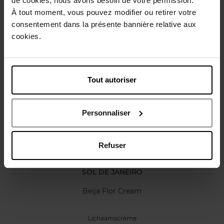
de cookies, nous avons besoin de votre permission.
Karakteristieken
À tout moment, vous pouvez modifier ou retirer votre
consentement dans la présente bannière relative aux
cookies.
Review
Beleid inzake klantbeoordelingen
Nog iets vergeten ?
Tout autoriser
Personnaliser
Refuser
SOL DE JANEIRO
Beija Flor Cream
Lichaamscrème